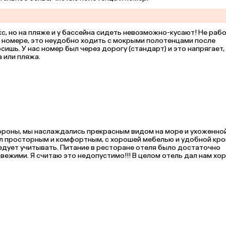
, но на пляже и у бассейна сидеть невозможно-кусают! Не рабо
в номере, это неудобно ходить с мокрыми полотенцами после 
сишь. У нас номер был через дорогу (стандарт) и это напрягает, 
 или пляжа.
тороны, мы наслаждались прекрасным видом на море и ухоженной
л просторным и комфортным, с хорошей мебелью и удобной кров
дует учитывать. Питание в ресторане отеля было достаточно 
вежими. Я считаю это недопустимо!!! В целом отель дал нам хор
му номеру, однако качество питания требует улучшения.