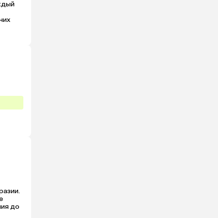
ждый 
их 
азии. 
 
ия до 