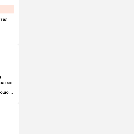
тал 
 
атью. 
ошо 