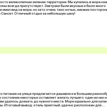
росто великолепная зеленая территория. Мы купались в море ка
волны всегда присутствуют. Завтраки были вкусные и было много 
 имел вид на море, но зато очень тихо ночью, никаких посторонн
е Сансет. Отличный отдых за небольшую цену!
о питание на улице предлагается дешевле и в большем разнообр
состояние некоторых оставляет желать лучшего: один из них не
нам удалось доехать до нужного места. Море идеально для купан
ны. Итоговый вывод: отель приятный, удачно расположен для 