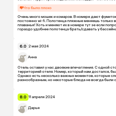
Что было плохо
Очень много мошек и комаров. В номере дают фумитокс
постоянно wi-fi. Полотенца пляжные меняешь только 
плаванья! Хоть и меняют их в номере тут эе если попро
гораздо удобнее полотенца брать/сдавать у бассейна
6.0
2 мая 2024
Анна
Отель оставил у нас двоякие впечатления. С одной с
территорией отеля. Номер, который нам достался, бы
Однако есть несколько важных моментов, которые сле
разнообразным, но некоторые блюда не всегда были с
отдохнуть , благодаря красивой природе и комфортно
8.0
11 апреля 2024
Дарья