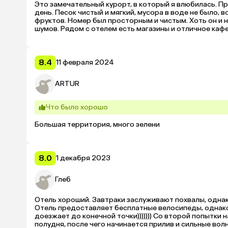
Это замечательный курорт, в который я влюбилась. П
день. Песок чистый и мягкий, мусора в воде не было, 
фруктов. Номер был просторным и чистым. Хоть он и не
шумов. Рядом с отелем есть магазины и отличное каф
8.4
11 февраля 2024
ARTUR
Что было хорошо
Большая территория, много зелени
8.0
1 декабря 2023
Глеб
Отель хороший. Завтраки заслуживают похвалы, однак
Отель предоставляет бесплатные велосипеды, однако 
доезжает до конечной точки))))))) Со второй попытки 
полудня, после чего начинается прилив и сильные вол