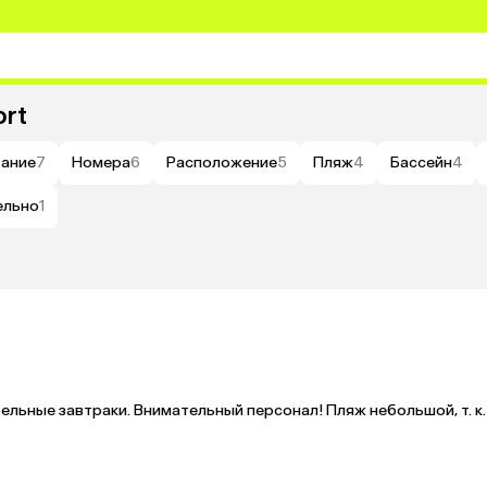
ort
ание
7
Номера
6
Расположение
5
Пляж
4
Бассейн
4
ельно
1
ельные завтраки. Внимательный персонал! Пляж небольшой, т. к. 