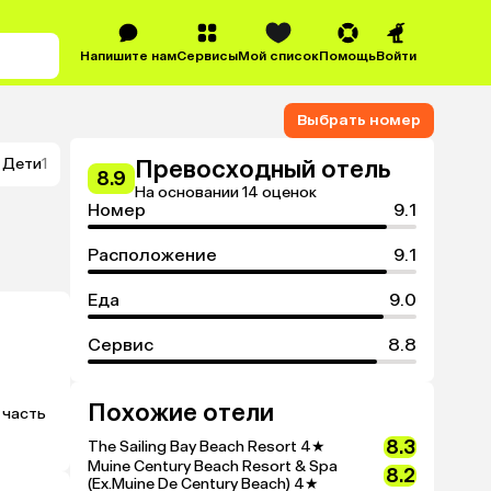
Напишите нам
Сервисы
Мой список
Помощь
Войти
Выбрать номер
Дети
1
Превосходный отель
8.9
На основании 14 оценок
Номер
9.1
Расположение
9.1
Еда
9.0
Сервис
8.8
Похожие отели
часть 
8.3
The Sailing Bay Beach Resort
4★
Muine Century Beach Resort & Spa
8.2
(Ex.Muine De Century Beach)
4★