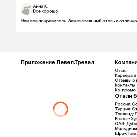
Анна К.
Все хорошо
Нам все понравилось. Замечательный отель и отлично
Приложение Левел.Тревел
Компан
О нас
Карьера в 
Отзывы о 
Контакты
Ко-промо с
Отели б
Россия:
С
Турция:
С
Таиланд:
Египет:
Ху
ОАЭ:
Дуба
Мальдивы
Шри-Ланк