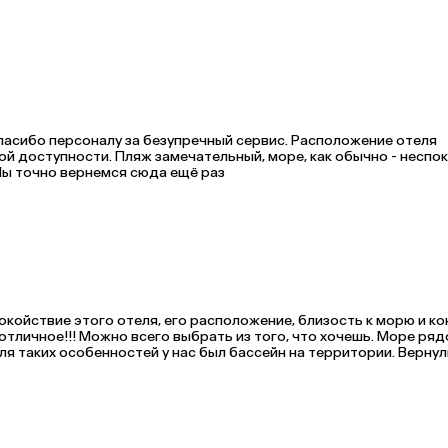
ронирования.
асибо персоналу за безупречный сервис. Расположение отеля 
ой доступности. Пляж замечательный, море, как обычно - неспок
 Мы точно вернемся сюда ещё раз
койствие этого отеля, его расположение, близость к морю и ко
отличное!!! Можно всего выбрать из того, что хочешь. Море рядо
я таких особенностей у нас был бассейн на территории. Вернул