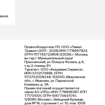
дыха.
Правообладатель ПО: ООО «Левел
Тревел» (2011 - 2026) ИНН 7716697924,
ОГРН 1117746723808 123056, г. Москва,
вн.тер.г. Муниципальный округ
Пресненский, ул. Юлиуса Фучика, д.6,
стр.2, помещ.6Ч
Турагент: ООО «Академия Сервиса»
ИНН 3702175896, ОГРН
1173702008248, 153000, Ивановская
обл., г. Иваново, ул. Парижской
Коммуны, д. ЗА
Прием платежей осуществляется
через АО «ПРЦ» ИНН 7718696387, КПП
771701001, ОГРН 1087746411741,
129085, Москва г, Звёздный бульвар,
дом № 19, строение 1, эт. 10, пом. 1009