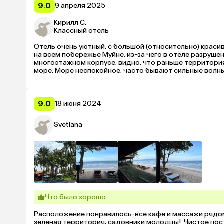
9.0
9 апреля 2025
Кирилл С.
Классный отель
Отель очень уютный, с большой (относительно) краси
на всем побережье Муйне, из-за чего в отеле разрушен
многоэтажном корпусе, видно, что раньше территория
море. Море неспокойное, часто бывают сильные волны.
обычно бывает в отелях (фрукты, выпечка и т. п.), но 
нашем номере 602 (дом с другой стороны дороги от м
он бил холодным воздухом прямой наводкой именно в м
невозможно, т. к. очень душно. Персонал отеля привет
9.0
18 июня 2024
ответить на вопросы. Вблизи отеля много магазинов, 
территориям многих отелей (т. к. вход хоть и охраняет
Svetlana
пропускают) и сделали вывод, что мы выбрали по сов
отеля. Остались очень теплые, приятные воспоминания 
P. S. Берегите свою кожу и здоровье, т. к. солнце во
изрядно обгореть, если долго купаться и не защищат
Что было хорошо
Расположение понравилось-все кафе и массажи рядом.
зеленая территория, садовники молодцы!  Чистое пос