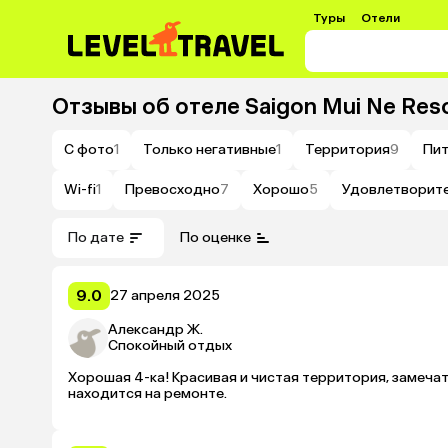
Туры
Отели
Отзывы об отеле
Saigon Mui Ne Res
С фото
1
Только негативные
1
Территория
9
Пит
Wi-fi
1
Превосходно
7
Хорошо
5
Удовлетворит
По дате
По оценке
9.0
27 апреля 2025
Александр Ж.
Спокойный отдых
Хорошая 4-ка! Красивая и чистая территория, замечат
находится на ремонте. 