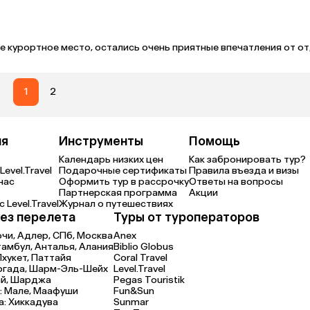
е курортное место, остались очень приятные впечатления от от
1
2
ия
Инструменты
Помощь
Календарь низких цен
Как забронировать тур?
Level.Travel
Подарочные сертификаты
Правила въезда и визы
нас
Оформить тур в рассрочку
Ответы на вопросы
Партнерская программа
Акции
 Level.Travel
Журнал о путешествиях
ез перелета
Туры от туроператоров
очи,
Адлер,
СПб,
Москва
Anex
тамбул,
Анталья,
Алания
Biblio Globus
Пхукет,
Паттайя
Coral Travel
ргада,
Шарм-Эль-Шейх
Level.Travel
й,
Шарджа
Pegas Touristik
:
Мале,
Маафуши
Fun&Sun
а:
Хиккадува
Sunmar