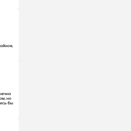
ойное, 
нечно 
м, но 
ись бы 