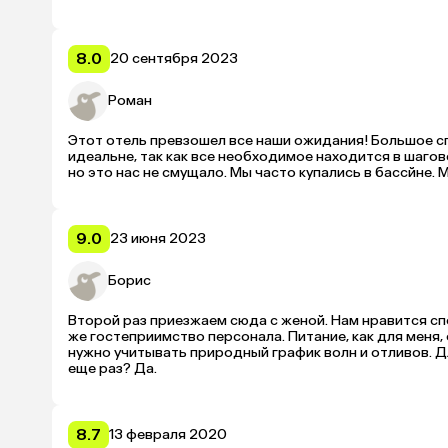
спокойного отдыха. Могу порекомендовать его для б
8.0
20 сентября 2023
Роман
Этот отель превзошел все наши ожидания! Большое сп
идеальне, так как все необходимое находится в шагов
но это нас не смущало. Мы часто купались в бассйне.
9.0
23 июня 2023
Борис
Второй раз приезжаем сюда с женой. Нам нравится спо
же гостеприимство персонала. Питание, как для меня, 
нужно учитывать природный график волн и отливов. Дл
еще раз? Да.
8.7
13 февраля 2020