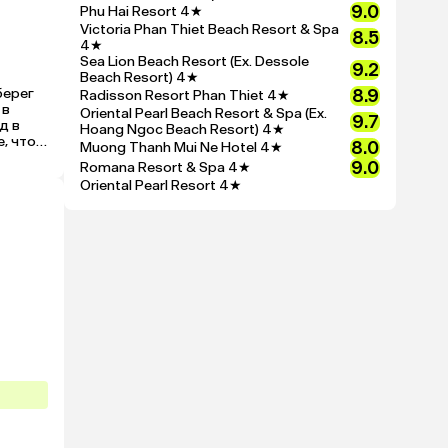
9.0
Phu Hai Resort
4★
Victoria Phan Thiet Beach Resort & Spa
8.5
4★
Sea Lion Beach Resort (Ex. Dessole
9.2
Beach Resort)
4★
ерег 
8.9
Radisson Resort Phan Thiet
4★
в 
Oriental Pearl Beach Resort & Spa (Ex.
9.7
 в 
Hoang Ngoc Beach Resort)
4★
 что 
8.0
Muong Thanh Mui Ne Hotel
4★
о в 
9.0
Romana Resort & Spa
4★
атей 
Oriental Pearl Resort
4★
ю 
ят, 
 
о 
а!