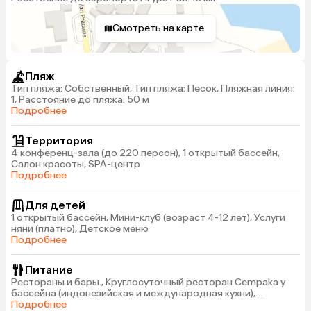
Смотреть на карте
Пляж
Тип пляжа: Собственный, Тип пляжа: Песок, Пляжная линия:
1, Расстояние до пляжа: 50 м
Подробнее
Территория
4 конференц-зала (до 220 персон), 1 открытый бассейн,
Салон красоты, SPA-центр
Подробнее
Для детей
1 открытый бассейн, Мини-клуб (возраст 4-12 лет), Услуги
няни (платно), Детское меню
Подробнее
Питание
Рестораны и бары., Круглосуточный ресторан Cempaka у
бассейна (индонезийская и международная кухни),
ресторан Soka на пляже (международная кухня), ресторан
Подробнее