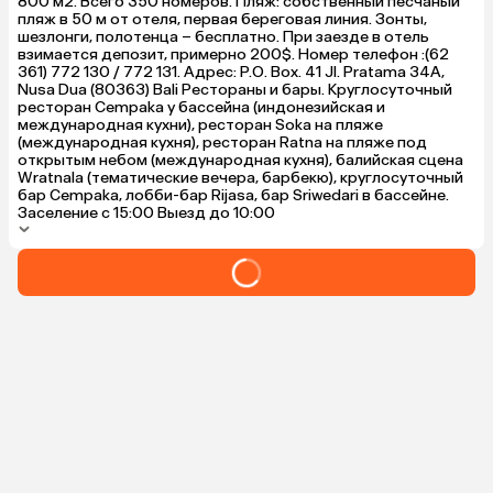
800 м2. Всего 350 номеров. Пляж: собственный песчаный
пляж в 50 м от отеля, первая береговая линия. Зонты,
шезлонги, полотенца – бесплатно. При заезде в отель
взимается депозит, примерно 200$. Номер телефон :(62
361) 772 130 / 772 131. Адрес: P.O. Box. 41 Jl. Pratama 34A,
Nusa Dua (80363) Bali Рестораны и бары. Круглосуточный
ресторан Cempaka у бассейна (индонезийская и
международная кухни), ресторан Soka на пляже
(международная кухня), ресторан Ratna на пляже под
открытым небом (международная кухня), балийская сцена
Wratnala (тематические вечера, барбекю), круглосуточный
бар Cempaka, лобби-бар Rijasa, бар Sriwedari в бассейне.
Заселение с 15:00 Выезд до 10:00