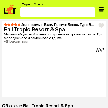
Туры
Отели
Индонезия
,
о. Бали
,
Танжунг Беноа
,
Тур в Bali Tropic Resort & Spa
Bali Tropic Resort & Spa
Маленький уютный отель построен в островном стиле. Для
молодежного и семейного отдыха.
Поделиться
1
/
28
8.9
Об отеле Bali Tropic Resort & Spa