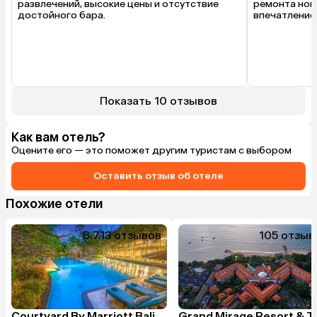
развлечений, высокие цены и отсутствие 
ремонта ном
достойного бара.
впечатление 
Показать 10 отзывов
Как вам отель?
Оцените его — это поможет другим туристам с выбором
Оставить отзыв об отеле
Похожие отели
8.7
13 отзывов
10
5 отзыв
Courtyard By Marriott Bali Nusa Dua