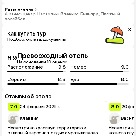
Ratna на пляже под открытым небом (международная
кухня), балийская сцена Wratnala (тематические вечера,
Развлечения
барбекю), круглосуточный бар Cempaka, лобби-бар Rijasa,
Фитнес-центр, Настольный теннис, Бильярд, Пляжный
бар Sriwedari в бассейне., 3 ресторана, 4 бара
волейбол
Как купить тур
Подбор, оплата, документы
Превосходный отель
8.9
На основании 10 оценок
Расположение
9.6
Номер
9.0
Сервис
8.8
Еда
8.0
Отзывы об отеле
7.0
8.0
24 февраля 2025 г.
20 фев
Клавдия
Васил
Несмотря на красивую территорию и 
Несмотря на
отличный персонал, отдых омрачили: мало 
ночного клу