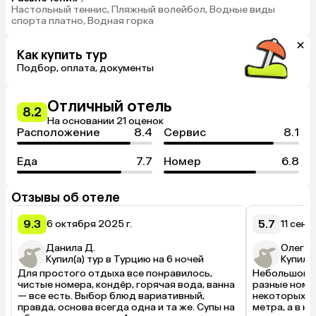
Настольный теннис, Пляжный волейбол, Водные виды
спорта платно, Водная горка
Как купить тур
Подбор, оплата, документы
Отличный отель
8.2
На основании 21 оценок
Расположение
8.4
Сервис
8.1
Еда
7.7
Номер
6.8
Отзывы об отеле
9.3
5.7
6 октября 2025 г.
11 сент
Данила Д.
Олег М
Купил(а) тур в Турцию на 6 ночей
Купил(а
Для простого отдыха все понравилось, 
Небольшой б
чистые номера, кондёр, горячая вода, ванна 
разные номер
— все есть. Выбор блюд вариативный, 
некоторых св
правда, основа всегда одна и та же. Супы на 
метра, а в н