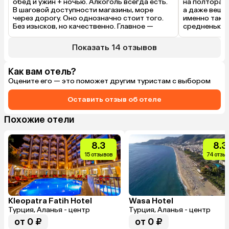
обед и ужин + ночью. Алкоголь всегда есть. 
на полтора, 
В шаговой доступности магазины, море 
а даже вещи 
через дорогу. Оно однозначно стоит того. 
именно такой
Без изысков, но качественно. Главное — 
средненькая,
просто знакомьтесь, общайтесь с людьми, 
остаться, но
человеческого сейчас в дефиците. 
кончается — 
Показать 14 отзывов
Независимо от места рождения. Отдельная 
надо успевать
благодарность администраторам 
завтрак до 9
Анастасии за чуткость и отзывчивость и 
вставать, не
Как вам отель?
Михаилу за понимание и помощь в 
пешком, море
Оцените его — это поможет другим туристам с выбором
размещении. Всем добра! :)
— смесь грав
кирпичей. Кт
Оставить отзыв об отеле
селиться с д
Клеопатра, в
много, а тут
Похожие отели
полежать, пр
пирса или воз
пирсе еще к
8.3
8.3
спасатель, п
15 отзывов
74 отзы
спасти и кри
раз повторюс
чистое, несмо
течет с ливн
и отелем ест
магазинов, г
Kleopatra Fatih Hotel
Wasa Hotel
мороженое, п
Турция, Аланья - центр
Турция, Аланья - центр
предпочитал 
от 0 ₽
от 0 ₽
бутылки и пе