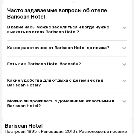
типа экономн
«Мигросе» на
Часто задаваемые вопросы об отеле
руб.). Еще в
в номерах — 
Bariscan Hotel
на весь отел
которые сдаю
В какие часы можно заселиться и когда нужно
это именно 
выехать из отеля Bariscan Hotel?
метра, с мор
могли найти 
выключался, 
Какое расстояние от Bariscan Hotel до пляжа?
гнезда, а ко
намертво — з
было выйти и
соответствен
Есть ли в Bariscan Hotel бассейн?
номере 30… С
сломаны, лам
плесень, и вс
Какие удобства для отдыха с детьми есть в
полу при вод
Bariscan Hotel?
плохо вода у
ужасный, в о
отеле — еда,
Можно ли проживать с домашними животными в
примерно на 
Bariscan Hotel?
там в отрица
У нас был 405
корпусов, по
крошечный. П
Bariscan Hotel
дружелюбный
проблему с х
Построен: 1995 г. Реновация: 2013 г. Расположен: в поселке