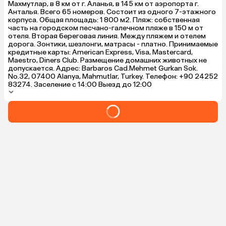
это выходило
Махмутлар, в 8 км от г. Аланья, в 145 км от аэропорта г.
никакой, и ф
Анталья. Всего 65 номеров. Состоит из одного 7-этажного
где у нас хо
корпуса. Общая площадь: 1 800 м2. Пляж: собственная
а то сегодня
часть на городском песчано-галечном пляже в 150 м от
характеризуе
отеля. Вторая береговая линия. Между пляжем и отелем
общем, прожи
дорога. Зонтики, шезлонги, матрасы - платно. Принимаемые
поискал еще
кредитные карты: American Express, Visa, Mastercard,
Maestro, Diners Club. Размещение домашних животных не
допускается. Адрес: Barbaros Cad.Mehmet Gurkan Sok.
No.32, 07400 Alanya, Mahmutlar, Turkey. Телефон: +90 24252
83274. Заселение с 14:00 Выезд до 12:00