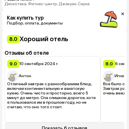
Дискотека, Фитнес-центр, Джакузи, Сауна
Как купить тур
Подбор, оплата, документы
Хороший отель
8.0
Отзывы об отеле
9.0
8.0
10 сентября 2024 г.
6 сент
Антон
Игнати
Отличный завтрак с разнообразием блюд, 
Все было отл
включая континентальную и азиатскую 
Завтрак разн
кухню. Очень чисто и просторно, всего 5 
очень вежли
минут до метро. Спа слишком дорогое, хотя 
я пользовался им в прошлом году, но не 
считаю, что оно того стоит.
Показать 6 отзывов