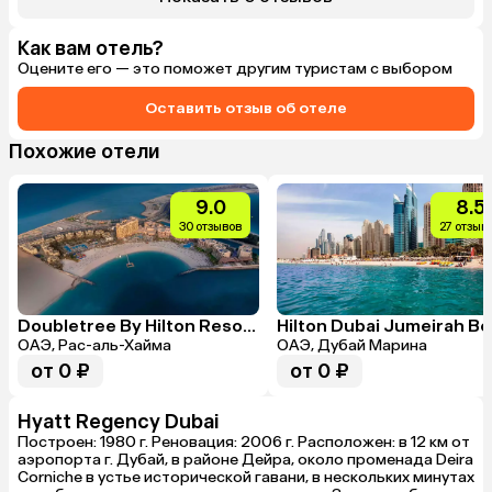
Как вам отель?
Оцените его — это поможет другим туристам с выбором
Оставить отзыв об отеле
Похожие отели
9.0
8.5
30 отзывов
27 отзыв
Doubletree By Hilton Resort & Spa Marjan Island
ОАЭ, Рас-аль-Хайма
ОАЭ, Дубай Марина
от 0 ₽
от 0 ₽
Hyatt Regency Dubai
Построен: 1980 г. Реновация: 2006 г. Расположен: в 12 км от
аэропорта г. Дубай, в районе Дейра, около променада Deira
Corniche в устье исторической гавани, в нескольких минутах