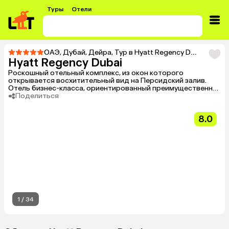
Туры
Отели
ОАЭ
,
Дубай
,
Дейра
,
Тур в Hyatt Regency Dubai
Hyatt Regency Dubai
Роскошный отельный комплекс, из окон которого
открывается восхитительный вид на Персидский залив.
Отель бизнес-класса, ориентированный преимущественно
на деловых людей, проведение корпоративных
Поделиться
мероприятий и конференций. Грациозная стеклянная
лестница, мраморные полы, тропические растения,
8.0
классическая мебель, дорогие ткани, паркетные полы,
живописные полотна, оригинальные светильники,
узорчатые вазы и яркие цветовые композиции – каждая
деталь здесь на своем месте и играет свою роль в
создании концепции интерьера.
1
/
34