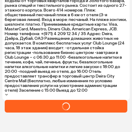
ходьбы от торговых кварталов города и Золотого базара,
рынка специй и текстильного рынка. Состоит из одного 27-
этажного корпуса. Всего 414 номеров. Пляж:
общественный песчаный пляж в 6 км от отеля (3-я
береговая линия). Вход в море: песчаный. На пляже зонтики,
шезлонги: платно. Принимаемые кредитные карты: Visa,
MasterCard, Maestro, Diners Club, American Express, JCB.
Номер телефона: +(971) 4 209 12 34 / 35 Адрес: Deira,
Дейра, Дубай, ОАЭ Размещение домашних животных не
допускается. В комплекс бесплатных услуг Club Lounge (24
часа, 18 этаж здания) входит: -отдельная стойка
регистрации -пользование бизнес центром -завтраки в
Club Lounge – с 06:30 до 11:00 -безалкогольные напитки в
течение, кофе, чай, печенье, фрукты, безалкогольные
напитки алкогольные напитки и легкие закуски с 18:00 до
20:00 -поздний выезд из отеля, до 16:00 Отель
предоставляет трансфер в торговый центр Deira City
Centre Mall (бесплатно, любые изменения по условию
предоставления услуги на усмотрение администрации
отеля) Заселение с 15:00 Выезд до 12:00