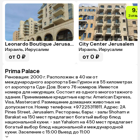
9.1
3 отзы
Leonardo Boutique Jerusalem
City Center Jerusalem
Израиль, Иерусалим
Израиль, Иерусалим
от 0 ₽
от 0 ₽
Prima Palace
Реновация: 2000 г. Расположен: в 40 км от
международного аэропорта Бен Гурион и в 55 километрах
от аэропорта Сде-Дов. Всего 76 номеров. Имеются
номера для некурящих. Состоит из одного многоэтажного
здания. Принимаемые кредитные карты: American Express,
Visa, Mastercard. Размещение домашних животных не
допускается. Номер телефона: +97225311811. Адрес: 2A
Pines Street, Jerusalem. Рестораны, бары: - залы Shoham и
Barakat на 150 мест предлагают богатый выбор блюд
национальной кухни. - зал Yahalom на 450 мест предлагает
богатый выбор блюд национальной и международной
кухни. Заселение с 15:00 Выезд до 11:00