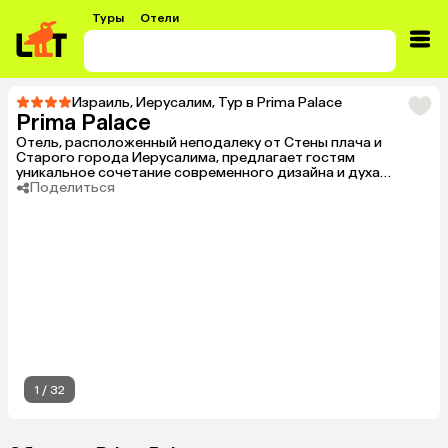
Туры
Отели
Израиль
,
Иерусалим
,
Тур в Prima Palace
Prima Palace
Отель, расположенный неподалеку от Стены плача и
Старого города Иерусалима, предлагает гостям
уникальное сочетание современного дизайна и духа
традиций. Для религиозных гостей предусмотрено
Поделиться
специальное обслуживание и питание. Элегантная
обстановка, высококлассное обслуживание и
непревзойденный комфорт.
1
/
32