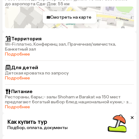
до аэропорта Сде-Дов: 55 км
Смотреть на карте
Территория
Wi-Fi платно, Конференц зал, Прачечная/химчистка,
Банкетный зал
Подробнее
Для детей
Детская кроватка по запросу
Подробнее
Питание
Рестораны, бары:;- залы Shoham и Barakat на 150 мест
предлагают богатый выбор блюд национальной кухни.;- зал
Yahalom на 450 мест предлагает богатый выбор блюд
Подробнее
национальной и международной кухни.
Как купить тур
Подбор, оплата, документы