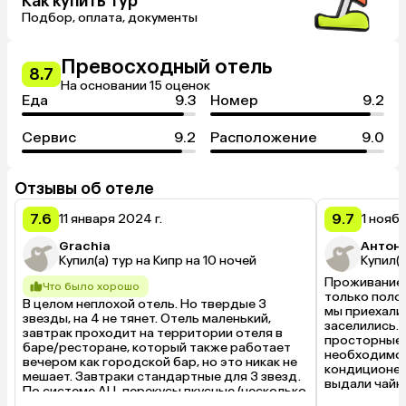
Как купить тур
Подбор, оплата, документы
Превосходный отель
8.7
На основании 15 оценок
Еда
9.3
Номер
9.2
Сервис
9.2
Расположение
9.0
Отзывы об отеле
7.6
9.7
11 января 2024 г.
1 ноябр
Grachia
Антон 
Купил(а) тур на Кипр на 10 ночей
Купил(а
Проживание в
Что было хорошо
только полож
В целом неплохой отель. Но твердые 3 
мы приехали 
звезды, на 4 не тянет. Отель маленький, 
заселились. 
завтрак проходит на территории отеля в 
просторные, 
баре/ресторане, который также работает 
необходимое:
вечером как городской бар, но это никак не 
кондиционер,
мешает. Завтраки стандартные для 3 звезд. 
выдали чайни
По системе ALL перекусы вкусные (несколько 
необходим п
блюд на выбор). Обеды и ужины проходят в 