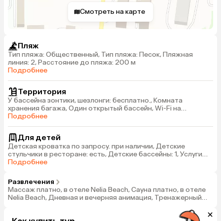
Смотреть на карте
Пляж
Тип пляжа: Общественный, Тип пляжа: Песок, Пляжная
линия: 2, Расстояние до пляжа: 200 м
Подробнее
Территория
У бассейна зонтики, шезлонги: бесплатно., Комната
хранения багажа, Один открытый бассейн, Wi-Fi на
территории отеля - бесплатно
Подробнее
Для детей
Детская кроватка по запросу. при наличии, Детские
стульчики в ресторане: есть, Детские бассейны: 1, Услуги
няни: по запросу, платно
Подробнее
Развлечения
Массаж платно, в отеле Nelia Beach, Сауна платно, в отеле
Nelia Beach, Дневная и вечерняя анимация, Тренажерный
зал в отеле Nelia Beach