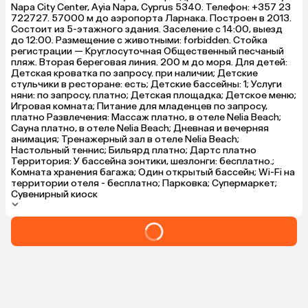
собираетесь
Napa City Center, Ayia Napa, Cyprus 5340. Телефон: +357 23
отель!
722727. 57000 м до аэропорта Ларнака. Построен в 2013.
Состоит из 5-этажного здания. Заселение с 14:00, выезд
до 12:00. Размещение с животными: forbidden. Стойка
регистрации — Круглосуточная Общественный песчаный
пляж. Вторая береговая линия. 200 м до моря. Для детей:
Детская кроватка по запросу. при наличии; Детские
стульчики в ресторане: есть; Детские бассейны: 1; Услуги
няни: по запросу, платно; Детская площадка; Детское меню;
Игровая комната; Питание для младенцев по запросу,
платно Развлечения: Массаж платно, в отеле Nelia Beach;
Сауна платно, в отеле Nelia Beach; Дневная и вечерняя
анимация; Тренажерный зал в отеле Nelia Beach;
Настольный теннис; Бильярд платно; Дартс платно
Территория: У бассейна зонтики, шезлонги: бесплатно.;
Комната хранения багажа; Один открытый бассейн; Wi-Fi на
территории отеля - бесплатно; Парковка; Супермаркет;
Сувенирный киоск