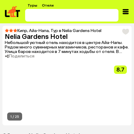
Туры
Отели
Кипр
,
Айа-Напа
,
Тур в Nelia Gardens Hotel
Nelia Gardens Hotel
Небольшой уютный отель находится в центре Айа-Напы.
Рядом много сувенирных магазинчиков, ресторанов и кафе.
Улица баров находится в 7 минутах ходьбы от отеля. В
шаговой доступности Музей моря и монастырь Айя-Напы.
Поделиться
Рекомендуем для молодежного отдыха. Комплекс окружен
пальмовыми деревьями.
8.7
1
/
25