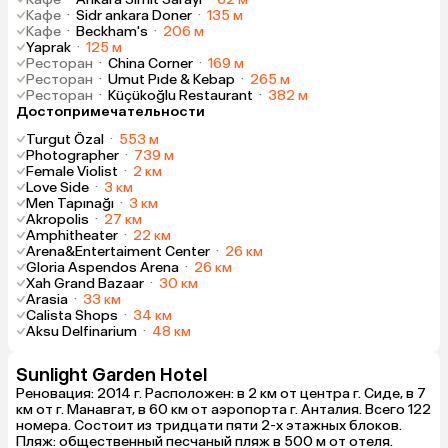
Кафе
·
Sidr ankara Doner
·
135 м
Кафе
·
Beckham's
·
206 м
Yaprak
·
125 м
Ресторан
·
China Corner
·
169 м
Ресторан
·
Umut Pıde & Kebap
·
265 м
Ресторан
·
Küçükoğlu Restaurant
·
382 м
Достопримечательности
Turgut Özal
·
553 м
Photographer
·
739 м
Female Violist
·
2 км
Love Side
·
3 км
Men Tapınağı
·
3 км
Akropolis
·
27 км
Amphitheater
·
22 км
Arena&Entertaiment Center
·
26 км
Gloria Aspendos Arena
·
26 км
Xah Grand Bazaar
·
30 км
Arasia
·
33 км
Calista Shops
·
34 км
Aksu Delfinarium
·
48 км
Sunlight Garden Hotel
Реновация: 2014 г. Расположен: в 2 км от центра г. Сиде, в 7
км от г. Манавгат, в 60 км от аэропорта г. Анталия. Всего 122
номера. Состоит из тридцати пяти 2-х этажных блоков.
Пляж: общественный песчаный пляж в 500 м от отеля.