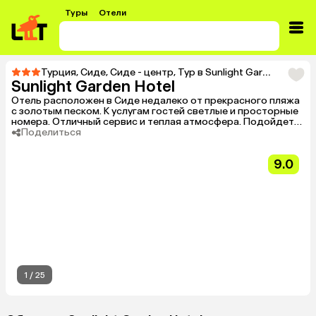
Туры
Отели
Турция
,
Сиде
,
Сиде - центр
,
Тур в Sunlight Garden Hotel
Sunlight Garden Hotel
Отель расположен в Сиде недалеко от прекрасного пляжа
с золотым песком. К услугам гостей светлые и просторные
номера. Отличный сервис и теплая атмосфера. Подойдет
для семейного отдыха. Отель не принимает одиноких
Поделиться
мужчин.
9.0
1
/
25