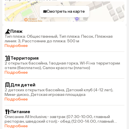
Смотреть на карте
Пляж
Тип пляжа: Общественный, Тип пляжа: Песок, Пляжная
линия: 3, Расстояние до пляжа: 500 м
Подробнее
Территория
2 открытых бассейна, 1 водная горка, WI-Fi на территории
отеля (бесплатно), Салон красоты (платно)
Подробнее
Для детей
2 детских открытых бассейна, Детский клуб (4-12 лет),
Мини-диско, Детская игровая площадка
Подробнее
Питание
Описание All Inclusive;- завтрак (07:30-10:00, главный
ресторан, шведский стол);- обед (12:00-14:00, главный
ресторан, шведский стол);- ужин (19:00-21:00, главный
Подробнее