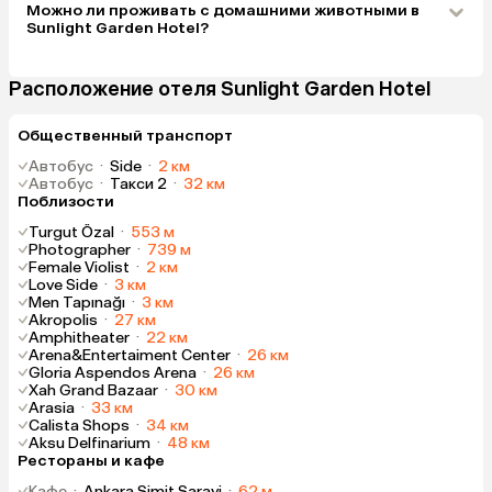
Можно ли проживать с домашними животными в
Sunlight Garden Hotel?
Расположение отеля Sunlight Garden Hotel
Общественный транспорт
Автобус
·
Side
·
2 км
Автобус
·
Такси 2
·
32 км
Поблизости
Turgut Özal
·
553 м
Photographer
·
739 м
Female Violist
·
2 км
Love Side
·
3 км
Men Tapınağı
·
3 км
Akropolis
·
27 км
Amphitheater
·
22 км
Arena&Entertaiment Center
·
26 км
Gloria Aspendos Arena
·
26 км
Xah Grand Bazaar
·
30 км
Arasia
·
33 км
Calista Shops
·
34 км
Aksu Delfinarium
·
48 км
Рестораны и кафе
Кафе
·
Ankara Simit Sarayi
·
62 м