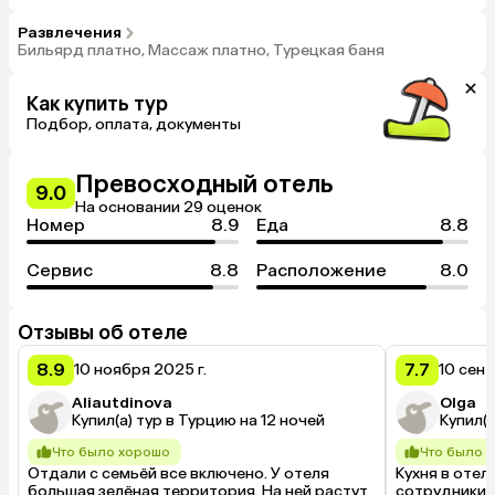
ресторан, шведский стол);- кофе, чай, выпечка, закуски
(16:00-17:00);- мороженое (13:30-15:30);- алкогольные и
Развлечения
безалкогольные напитки местного производства (10:00-
Бильярд платно, Массаж платно, Турецкая баня
23:00 в баре);Платно: импортные алкогольные напитки,
свежевыжатый сок, коктейли., Главный ресторан (07:30-
21:00), Бар у бассейна (10:00-23:00)
Как купить тур
Подбор, оплата, документы
Превосходный отель
9.0
На основании 29 оценок
Номер
8.9
Еда
8.8
Сервис
8.8
Расположение
8.0
Отзывы об отеле
8.9
7.7
10 ноября 2025 г.
10 сент
Aliautdinova
Olga
Купил(а) тур в Турцию на 12 ночей
Купил(а
Что было хорошо
Что было 
Отдали с семьёй все включено. У отеля 
Кухня в отел
большая зелёная территория. На ней растут 
сотрудники б