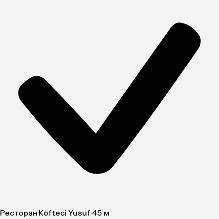
Ресторан
·
Köfteci Yusuf
·
45 м