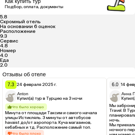
Как купить тур
Подбор, оплата, документы
5.8
Скромный отель
На основании 6 оценок
Расположение
9.3
Сервис
4.8
Номер
4.0
Еда
2.0
Отзывы об отеле
7.3
24 февраля 2025 г.
6.0
14 фев
Anton
Анна П
Купил(а) тур в Турцию на 3 ночи
Купил(
Мы забронир
Что было хорошо
Travel. В Ту
Минута от площади Таксим и самого начала 
планировали
улицы Истикляль. 3 минуты от автобусов 
ночь.

havaist до/от аэропорта. Куча магазинов, 
Мы приехали
кебабных и тд. Расположение самый топ.
ночного пер
Что было плохо
нам номер ср