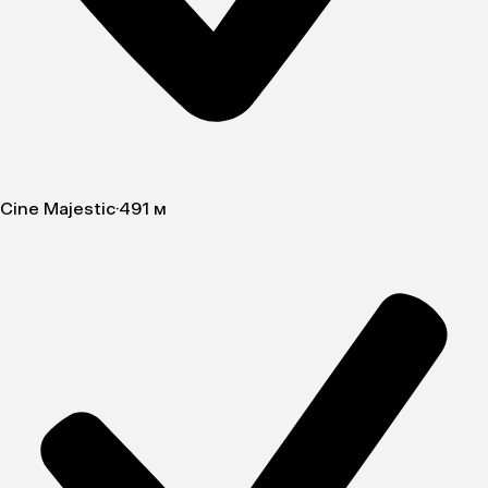
Cine Majestic
·
491 м