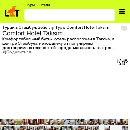
Туры
Отели
Турция
,
Стамбул
,
Бейоглу
,
Тур в Comfort Hotel Taksim
Comfort Hotel Taksim
Комфортабельный бутик-отель расположен в Таксим, в
центре Стамбула, неподалеку от популярных
достопримечательностей города, магазинов, театров,
ночных клубов, развлекательных центров.
Поделиться
1
/
45
5.8