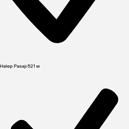
Halep Pasajı
·
521 м