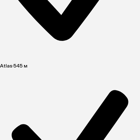
Atlas
·
545 м