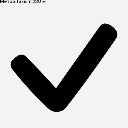
Метро
·
Taksim
·
220 м