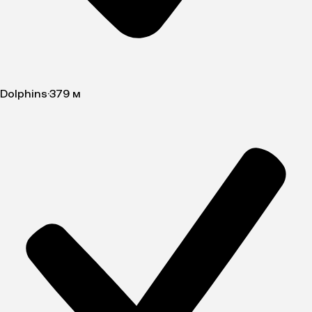
Dolphins
·
379 м