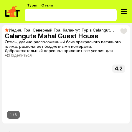
Туры
Отели
Индия
,
Гоа
,
Северный Гоа
,
Калангут
,
Тур в Calangute Mahal Guest House
Calangute Mahal Guest House
Отель, удачно расположенный близ прекрасного песчаного
пляжа, располагает бюджетными номерами.
Доброжелательный персонал приложит все усилия для
вашего комфортного отдыха.
Поделиться
4.2
1
/
6