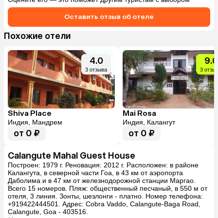
Оставить отзыв об отеле
Похожие отели
4.0
9.0
3 отзыва
3 отзы
Shiva Place
Mai Rosa
Индия, Мандрем
Индия, Калангут
от 0 ₽
от 0 ₽
Calangute Mahal Guest House
Построен: 1979 г. Реновация: 2012 г. Расположен: в районе
Калангута, в северной части Гоа, в 43 км от аэропорта
Даболима и в 47 км от железнодорожной станции Маргао.
Всего 15 номеров. Пляж: общественный песчаный, в 550 м от
отеля, 3 линия. Зонты, шезлонги - платно. Номер телефона:
+919422444501. Адрес: Cobra Vaddo, Calangute-Baga Road,
Calangute, Goa - 403516.