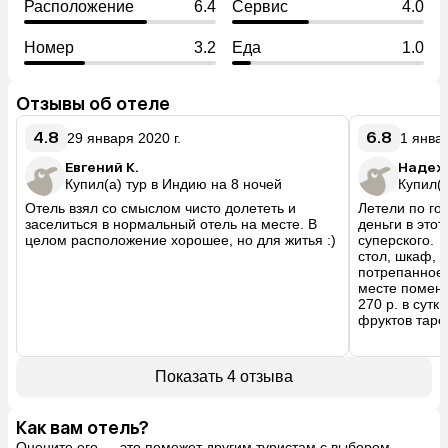
Расположение
6.4
Сервис
4.0
Номер
3.2
Еда
1.0
Отзывы об отеле
4.8
6.8
29 января 2020 г.
1 январ
Евгений К.
Надеж
Купил(а) тур в Индию на 8 ночей
Купил(а
Отель взял со смыслом чисто долететь и 
Летели по го
заселиться в нормальный отель на месте. В 
деньги в этот
целом расположение хорошее, но для житья :)
суперского.  
стол, шкаф,  
потрепанное,
месте поменя
270 р. в сутк
фруктов тарел
пришлось поку
большой мину
дороже, чем н
Показать 4 отзыва
рынок,  много
продуктовый 
недалеко. От
Как вам отель?
людей. 
Оцените его — это поможет другим туристам с выбором