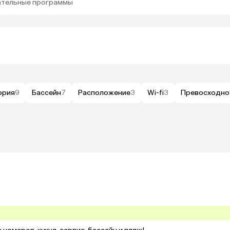
кательные программы
ория
9
Бассейн
7
Расположение
3
Wi-fi
3
Превосходно