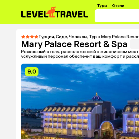
Туры
Отели
Турция
,
Сиде
,
Чолаклы
,
Тур в Mary Palace Resor
Mary Palace Resort & Spa
Роскошный отель, расположенный в живописном месте
услужливый персонал обеспечит ваш комфорт и расс
9.0