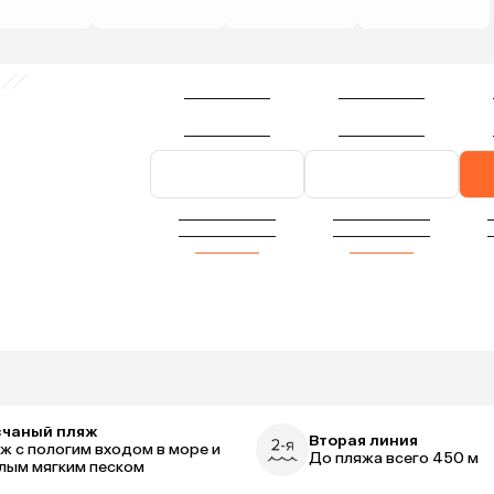
счаный пляж
Вторая линия
ж с пологим входом в море и
До пляжа всего 450 м
лым мягким песком