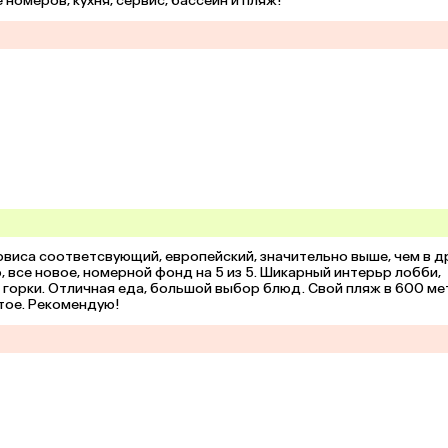
номеров, кухня, сервис, бассейн и пляж!
иса соответсвующий, европейский, значительно выше, чем в др
 все новое, номерной фонд на 5 из 5. Шикарный интерьр лобби, 
горки. Отличная еда, большой выбор блюд. Свой пляж в 600 мет
тое. Рекомендую!