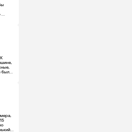
ы 
 
 еще, 
К 
шине, 
ные, 
 была 
а 
мера, 
5 
о 
кий). 