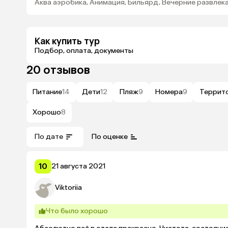
Аква аэробика, Анимация, Бильярд, Вечерние развле
Как купить тур
Подбор, оплата, документы
20 отзывов
Питание
14
Дети
12
Пляж
9
Номера
9
Террит
Хорошо
8
По дате
По оценке
10
21 августа 2021
Viktoriia
Что было хорошо