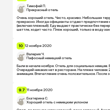
Тимофей П.
Прекрасный отель
Очень хороший отель. Чисто, красиво. Небольшая терр
прекрасно. Иногда официанты отдают предпочтение н
(включая пляжный). Еду выдают практически без пере
шаттле, ходит часто. Пляж хороший, только в воду за
основном немцев, с Россией стали работать недавно. 
все супер. 
10
12 ноября 2020
Валерия Ч.
Пафосный немецкий отель
Были в начале ноября. Отель для социальных немцев. 
Очередей никаких нет в ресторане. На пляже человек 2
9.7
11 ноября 2020
Екатерина С.
Хороший отель с немецким уклоном