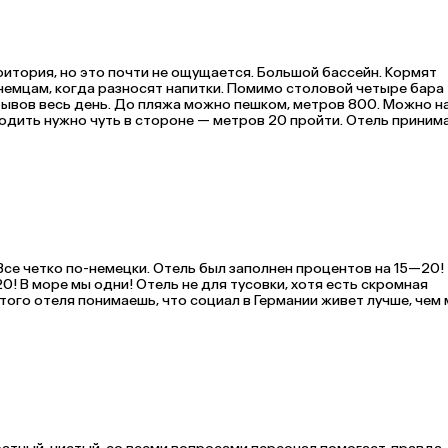
итория, но это почти не ощущается. Большой бассейн. Кормят 
емцам, когда разносят напитки. Помимо столовой четыре бара 
рывов весь день. До пляжа можно пешком, метров 800. Можно на
ходить нужно чуть в стороне — метров 20 пройти. Отель принима
Поэтому персонал говорит по-немецки и сервис на высоте. В об
Все четко по-немецки. Отель был заполнен процентов на 15—20! 
0! В море мы одни! Отель не для тусовки, хотя есть скромная 