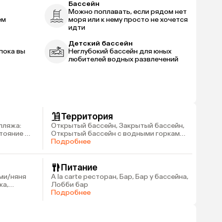
Бассейн
Можно поплавать, если рядом нет
ем
моря или к нему просто не хочется
идти
Детский бассейн
пока вы
Неглубокий бассейн для юных
любителей водных развлечений
Территория
пляжа:
Открытый бассейн, Закрытый бассейн,
стояние до
Открытый бассейн с водными горками,
Wi-fi (платно)
Подробнее
Питание
ми/няня
А la carte ресторан, Бар, Бар у бассейна,
ка,
Лобби бар
Подробнее