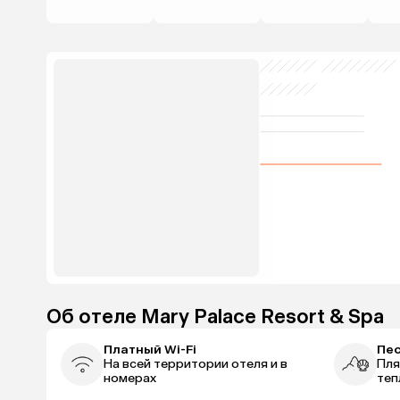
Об отеле Mary Palace Resort & Spa
Платный Wi-Fi
Пе
На всей территории отеля и в
Пля
номерах
теп