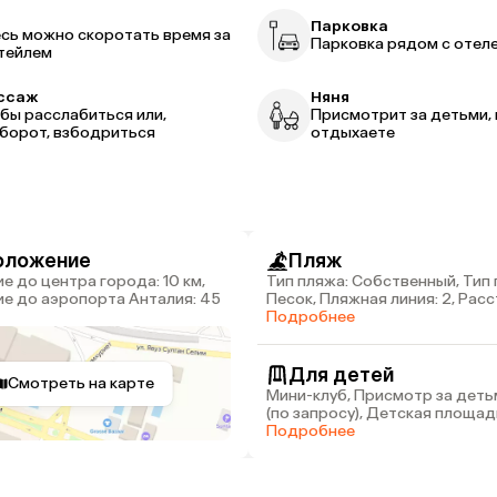
р
Парковка
сь можно скоротать время за
Парковка рядом с отел
тейлем
ссаж
Няня
бы расслабиться или,
Присмотрит за детьми, 
борот, взбодриться
отдыхаете
оложение
Пляж
Тип пляжа: Собственный, Тип 
е до аэропорта Анталия: 45
Песок, Пляжная линия: 2, Рас
пляжа: 450 м
Подробнее
Для детей
Смотреть на карте
Мини-клуб, Присмотр за деть
(по запросу), Детская площад
Детские стулья в ресторане
Подробнее