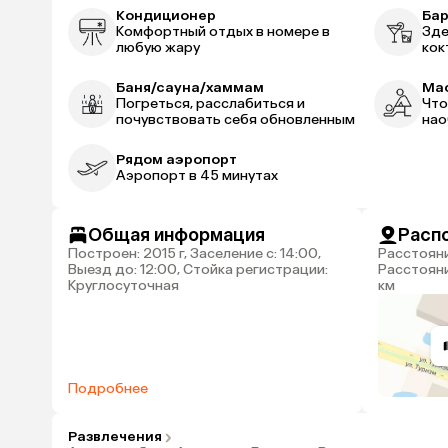
Кондиционер
Ба
Комфортный отдых в номере в
Зде
любую жару
кок
Баня/сауна/хаммам
Ма
Погреться, расслабиться и
Что
почувствовать себя обновленным
нао
Рядом аэропорт
Аэропорт в 45 минутах
Общая информация
Расп
Построен: 2015 г, Заселение с: 14:00,
Расстояние до центра города: 10 км,
Выезд до: 12:00, Стойка регистрации:
Расстояни
Круглосуточная
км
Подробнее
Развлечения