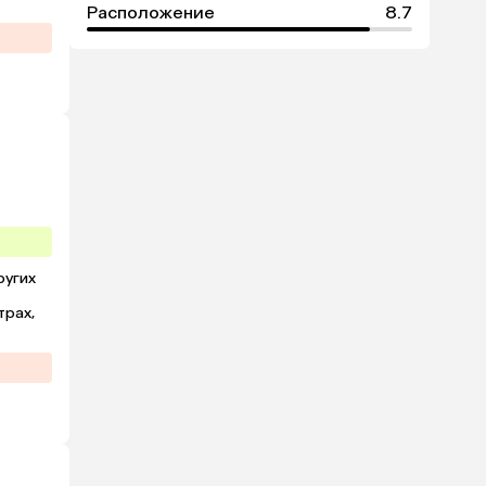
Расположение
8.7
угих 
рах, 