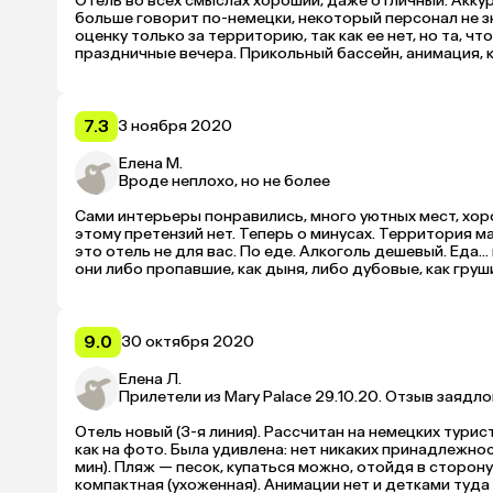
Отель во всех смыслах хороший, даже отличный. Аккур
больше говорит по-немецки, некоторый персонал не зн
оценку только за территорию, так как ее нет, но та, ч
праздничные вечера. Прикольный бассейн, анимация, к
расположение, еда и чистота, так как приехали с мален
так как отелей в Турции много, хочется все посмотреть
7.3
3 ноября 2020
Елена М.
Вроде неплохо, но не более
Сами интерьеры понравились, много уютных мест, хоро
этому претензий нет. Теперь о минусах. Территория мал
это отель не для вас. По еде. Алкоголь дешевый. Еда..
они либо пропавшие, как дыня, либо дубовые, как груши
вкусная дорада, 1 раз красная, остальные 5 дней скум
пляж возят на автобусе, но можно за 10 мин дойти пеш
9.0
30 октября 2020
Елена Л.
Прилетели из Mary Palace 29.10.20. Отзыв заядл
Отель новый (3-я линия). Рассчитан на немецких турист
как на фото. Была удивлена: нет никаких принадлежно
мин). Пляж — песок, купаться можно, отойдя в сторону
компактная (ухоженная). Анимации нет и детками туда