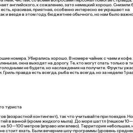
атный, чистый, со всеми вопросами персонал помогает, правда, 
ает английского, к сожалению, зато немецкий хорошо. Снизили б
то есть, красивая, приятная, особенно интересно ее украшают на 
ак и везде в этом году, бюджетнее обычного, но нам было важно
ьким ребенком. Все понравилось, спасибо, не знаем, вернемся ли
 =)))
шие номера. Убирались хорошо. В номере чайник с чаем и кофе. 
енькая, окна выходят на дорогу. Те, кто могут спать только в ти
. голодными не будете, но наслаждения на получите. Фрукты ужас
. Гриль правда есть всегда, рыба есть всегда, но за неделю 1 раз
брия. Морепродуктов нет совсем. Ну, в общем, кормление на 3+. Н
ком. За потерю ключа пришлось заплатить 13 евро. По мне — 
грабительские расценки. Анимации по сути нет, дискотеки нет, хотя многим хотелось потанцевать. 
ого туриста
ов (возрастной контингент), так что учитывайте при поездке. Но
стей в ванной (кроме жидкого мыла). До моря шаттл (пешком 10—1
 на 50—100 метров (вправо или влево). Территория небольшая, н
 не стоит ехать. Были вечерние шоу-программы (уровень среднень