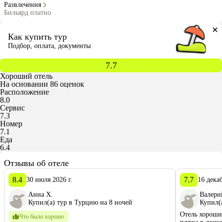
Развлечения
Бильярд платно
Как купить тур
Подбор, оплата, документы
7.7
Хороший отель
На основании 86 оценок
Расположение
8.0
Сервис
7.3
Номер
7.1
Еда
6.4
Отзывы об отеле
8.4
7.7
30 июля 2026 г.
16 декаб
Анна Х.
Валери
Купил(а) тур в Турцию на 8 ночей
Купил(
Отель хороши
Что было хорошо