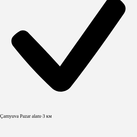
Çamyuva Pazar alanı
·
3 км