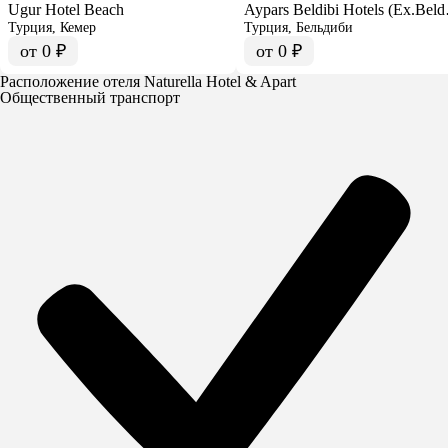
претензия больше к турагентству.
Ugur Hotel Beach
Aypars 
Турция, Кемер
Турция, Бельдиби
от 0 ₽
от 0 ₽
Расположение отеля Naturella Hotel & Apart
Общественный транспорт