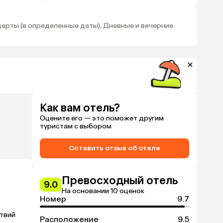
тние
ая
детей (в
нцерты (в определенные даты), Дневные и вечерние
ограммы и
я детей
Как вам отель?
Оцените его — это поможет другим
туристам с выбором
Оставить отзыв об отеле
Превосходный отель
9.0
На основании 10 оценок
Номер
9.7
твий 
Расположение
9.5