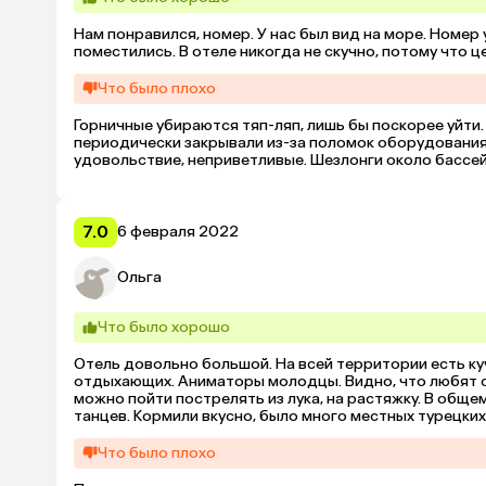
Нам понравился, номер. У нас был вид на море. Номер
поместились. В отеле никогда не скучно, потому что
Что было плохо
Горничные убираются тяп-ляп, лишь бы поскорее уйти.
периодически закрывали из-за поломок оборудования.
удовольствие, неприветливые. Шезлонги около бассей
7.0
6 февраля 2022
Ольга
Что было хорошо
Отель довольно большой. На всей территории есть куча
отдыхающих. Аниматоры молодцы. Видно, что любят сво
можно пойти пострелять из лука, на растяжку. В общем
танцев. Кормили вкусно, было много местных турецки
Что было плохо