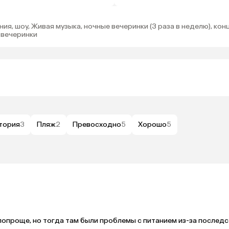
контролем, 4-6, 7-10, 11-15 ле
возрастные группы), Отдельн
регистрационная стойка для 
ия, шоу, Живая музыка, ночные вечеринки (3 раза в неделю), ко
мини-клубе), Специальные пр
 вечеринки
шоу с участием детей, шоу дл
тория
3
Пляж
2
Превосходно
5
Хорошо
5
попроще, но тогда там были проблемы с питанием из-за последс