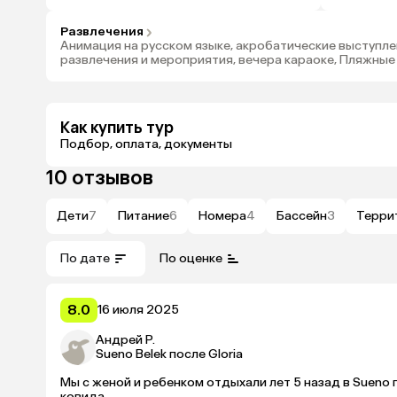
Развлечения
Анимация на русском языке, акробатические выступлен
развлечения и мероприятия, вечера караоке, Пляжные
Как купить тур
Подбор, оплата, документы
10 отзывов
Дети
7
Питание
6
Номера
4
Бассейн
3
Терри
По дате
По оценке
8.0
16 июля 2025
Андрей Р.
Sueno Belek после Gloria
Мы с женой и ребенком отдыхали лет 5 назад в Sueno 
ковида.
