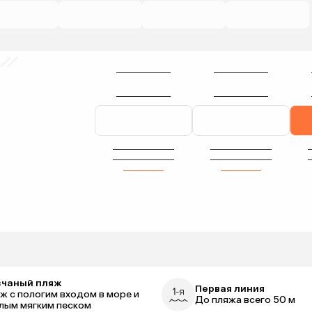
счаный пляж
Первая линия
ж с пологим входом в море и
До пляжа всего 50 м
лым мягким песком