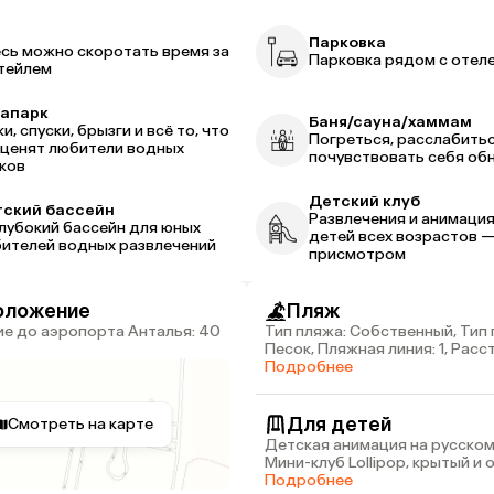
р
Парковка
сь можно скоротать время за
Парковка рядом с отел
тейлем
вапарк
Баня/сауна/хаммам
ки, спуски, брызги и всё то, что
Погреться, расслабитьс
 ценят любители водных
почувствовать себя об
ков
Детский клуб
ский бассейн
Развлечения и анимация
лубокий бассейн для юных
детей всех возрастов 
ителей водных развлечений
присмотром
оложение
Пляж
Тип пляжа: Собственный, Тип 
Песок, Пляжная линия: 1, Рас
пляжа: 50 м
Подробнее
Для детей
Смотреть на карте
Детская анимация на русском
Мини-клуб Lollipop, крытый и
(1-3 года, под родительским
Подробнее