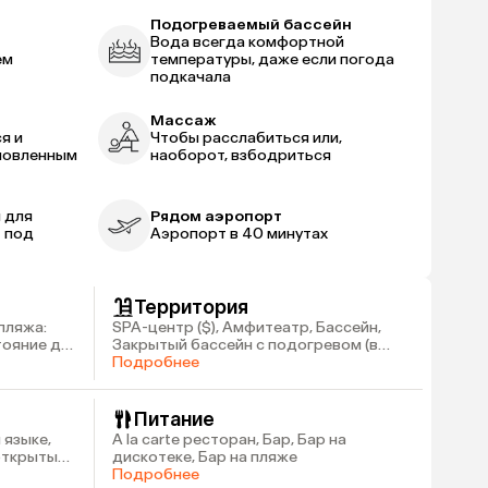
Подогреваемый бассейн
Вода всегда комфортной
ем
температуры, даже если погода
подкачала
Массаж
я и
Чтобы расслабиться или,
новленным
наоборот, взбодриться
 для
Рядом аэропорт
— под
Аэропорт в 40 минутах
Территория
пляжа:
SPA-центр ($), Амфитеатр, Бассейн,
стояние до
Закрытый бассейн с подогревом (в
зимний период)
Подробнее
Питание
 языке,
А la carte ресторан, Бар, Бар на
 открытый
дискотеке, Бар на пляже
Подробнее