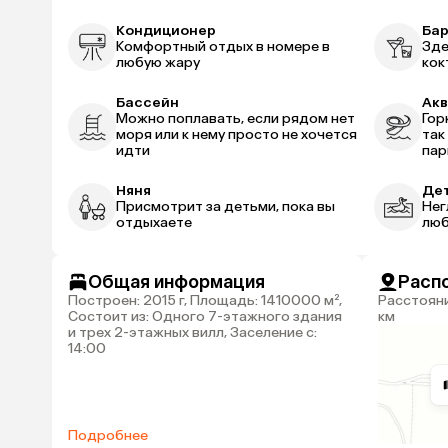
Кондиционер
Ба
Комфортный отдых в номере в
Зде
любую жару
кок
Бассейн
Ак
Можно поплавать, если рядом нет
Гор
моря или к нему просто не хочется
так
идти
пар
Няня
Дет
Присмотрит за детьми, пока вы
Нег
отдыхаете
люб
Общая информация
Расп
Построен: 2015 г, Площадь: 1410000 м²,
Расстояние до аэропорта Анталья: 40
Состоит из: Одного 7-этажного здания
км
и трех 2-этажных вилл, Заселение с:
14:00
Подробнее