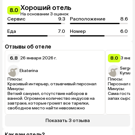
Хороший отель
8.0
На основании 3 оценок
Сервис
9.3
Расположение
8.6
Еда
7.0
Номер
6.0
Отзывы об отеле
6.8
8.0
26 января 2026 г.
3 январ
Sergey
Ekaterina
Купил(а
Плюсы:

Плюсы:

Красивый интерьер, отзывчивый персонал

Персонал веж
Минусы:

Минусы:

Ветхий санузел, отсутствие наборов в 
Сама гостини
ванной. Огромное количество индусов на 
запах сырост
завтраке, которые громят все тарелки, 
свободное место найти невозможно
Показать 3 отзыва
Как вам отель?