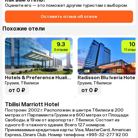
Оцените его — это поможет другим туристам с выбором
Оставить отзыв об отеле
Похожие отели
9.3
10
3 отзыва
11 отзыв
Hotels & Preference Hualing Tbilisi
Radisson Blu Iveria Hotel
Грузия, Тбилиси
Грузия, Тбилиси
от 0 ₽
от 0 ₽
Tbilisi Marriott Hotel
Построен: 2002 г. Расположен: в центре Тбилиси в 200
метрах от Парламента Грузии и в 600 метрах от Площади
Свободы, в 19 км от аэропорта г. Тбилиси. Состоит из
одного 6-этажного здания. Всего 127 номеров.
Принимаемые кредитные карты: Visa, MasterCard, American
Express, Diners Club. Номер телефона: +995-32-277 92 00