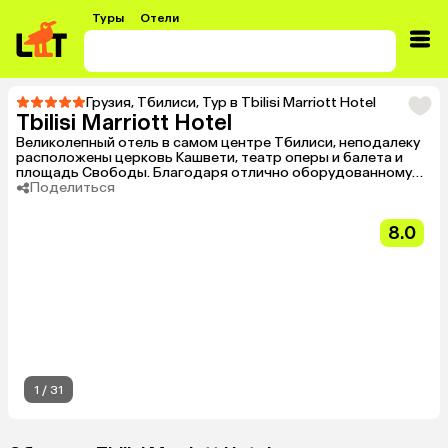
Туры
Отели
Грузия
,
Тбилиси
,
Тур в Tbilisi Marriott Hotel
Tbilisi Marriott Hotel
Великолепный отель в самом центре Тбилиси, неподалеку
расположены церковь Кашвети, театр оперы и балета и
площадь Свободы. Благодаря отлично оборудованному
бизнес-центру, отель идеально подходит для отдыха
Поделиться
деловых людей и проведения встреч и совещаний, а
удобное расположение и близость многих
8.0
достопримечательностей несомненно понравится
любителям экскурсионного отдыха.
1
/
31