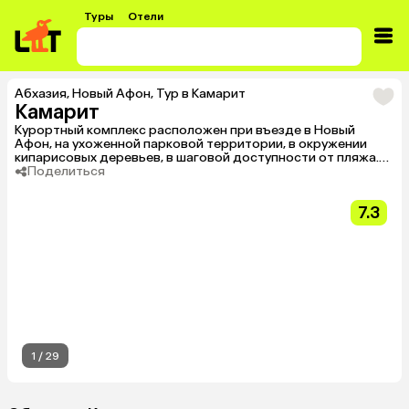
Туры
Отели
Абхазия
,
Новый Афон
,
Тур в Камарит
Камарит
Курортный комплекс расположен при въезде в Новый
Афон, на ухоженной парковой территории, в окружении
кипарисовых деревьев, в шаговой доступности от пляжа.
Неподалеку есть множество достопримечательностей, а
Поделиться
также кафе и ресторанов. Работает сезонно, с мая по
октябрь.
7.3
1
/
29