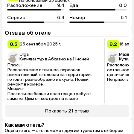
На основании 25 оценок
Расположение
9.4
Еда
8.0
Сервис
6.4
Номер
6.1
Отзывы об отеле
8.5
8.2
25 сентября 2025 г.
16 апре
Olga
Maxim
Купил(а) тур в Абхазию на 11 ночей
Купил(а
Плюсы:

Расположение
Расположение отличное, персонал 
остальное, д
внимательный, столовая на территории, 

цена-качеств
готовят разнообразно и вкусно. Новый 
Неприхотливо
ремонт в номере.

Минусы:

Постельное белье и полотенца требуют 
замены. Дым от костров на пляже.
Показать 21 отзыв
Как вам отель?
Оцените его — это поможет другим туристам с выбором