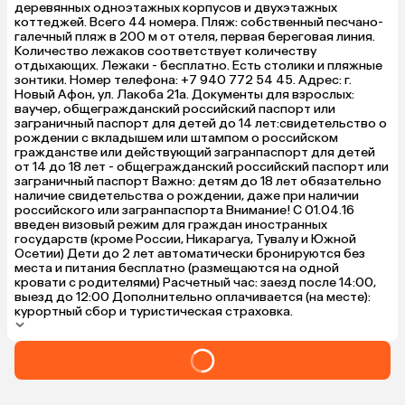
деревянных одноэтажных корпусов и двухэтажных
коттеджей. Всего 44 номера. Пляж: собственный песчано-
галечный пляж в 200 м от отеля, первая береговая линия.
Количество лежаков соответствует количеству
отдыхающих. Лежаки - бесплатно. Есть столики и пляжные
зонтики. Номер телефона: +7 940 772 54 45. Адрес: г.
Новый Афон, ул. Лакоба 21а. Документы для взрослых:
ваучер, общегражданский российский паспорт или
заграничный паспорт для детей до 14 лет:свидетельство о
рождении с вкладышем или штампом о российском
гражданстве или действующий загранпаспорт для детей
от 14 до 18 лет - общегражданский российский паспорт или
заграничный паспорт Важно: детям до 18 лет обязательно
наличие свидетельства о рождении, даже при наличии
российского или загранпаспорта Внимание! С 01.04.16
введен визовый режим для граждан иностранных
государств (кроме России, Никарагуа, Тувалу и Южной
Осетии) Дети до 2 лет автоматически бронируются без
места и питания бесплатно (размещаются на одной
кровати с родителями) Расчетный час: заезд после 14:00,
выезд до 12:00 Дополнительно оплачивается (на месте):
курортный сбор и туристическая страховка.