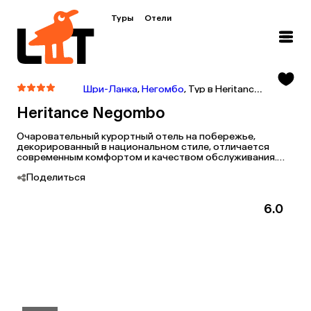
Туры
Отели
Шри-Ланка
,
Негомбо
,
Тур в Heritance Negombo
Heritance Negombo
Очаровательный курортный отель на побережье,
декорированный в национальном стиле, отличается
современным комфортом и качеством обслуживания.
Вас ждут просторные номера, разнообразная кухня и
Поделиться
внимательный персонал.
6.0