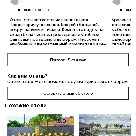
Что было хорошо
Что было
Отель оставил хорошие впечатления. 
Красивые фо
Территория ухоженная, бассейн большой, 
остались р
вокруг пальмы и тишина. Комната с видом на 
мебель ста
океан была чистой, просторной и удобной. 
полотенца м
Завтраки порадовали выбором. Персонал 
однообразн
улыбчивый и внимательный, помогали во всем 
своей цены
без лишних слов.
Показать 5 отзывов
Как вам отель?
Оцените его — это поможет другим туристам с выбором
Оставить отзыв об отеле
Похожие отели
8.0
10
8 отзывов
10 отзы