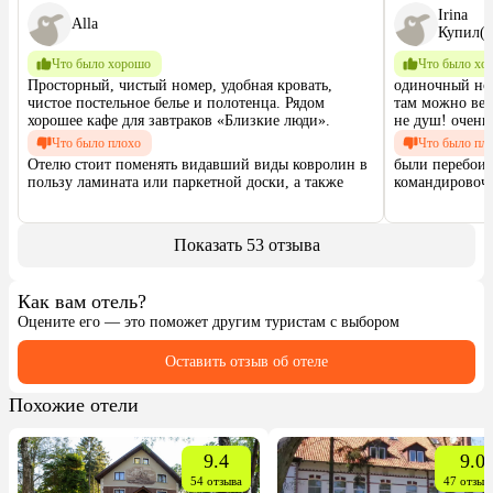
Irina
Alla
Купил(а
Что было хорошо
Что было хо
Просторный, чистый номер, удобная кровать, 
одиночный ном
чистое постельное белье и полотенца. Рядом 
там можно вече
хорошее кафе для завтраков «Близкие люди».
не душ! очень
Что было плохо
Что было пл
Отелю стоит поменять видавший виды ковролин в 
были перебои с
пользу ламината или паркетной доски, а также 
командировочн
принимать гостей с маленькими собачками или 
душа /ванны -
кошечками. На это есть спрос в Калининграде. 
Мало кто принимает с животными.
Показать 53 отзыва
Как вам отель?
Оцените его — это поможет другим туристам с выбором
Оставить отзыв об отеле
Похожие отели
9.4
9.0
54 отзыва
47 отзыв