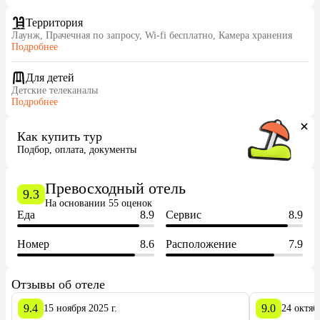
Территория
Лаунж, Прачечная по запросу, Wi-fi бесплатно, Камера хранения
Подробнее
Для детей
Детские телеканалы
Подробнее
Как купить тур
Подбор, оплата, документы
Превосходный отель
9.3
На основании 55 оценок
Еда
8.9
Сервис
8.9
Номер
8.6
Расположение
7.9
Отзывы об отеле
9.4
9.0
15 ноября 2025 г.
24 октябр