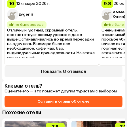
10
9.8
12 января 2026 г.
26 окт
ANNA
Evgenii
Купил(а
Что было хорошо
Что было 
Отличный, уютный, скромный отель, 
Очень внимат
соответствует своему уровню и даже 
отзывчивый п
выше.Останавливались во время пересадки 
просьбе убир
на одну ночь.В номере было все 
начале октяб
необходимое, кофе, чай, бар, 
горячая есть
индивидуальные принадлежности. На этаже 
этаже питьев
кулер с водой.

доступе прст
Без проблем организован поздний заезд и 
принесли в но
ранний выезд, предоставляется завтрак.

Вместительн
Очень гостеприимный и вежливый 
одноразовые..
Показать 8 отзывов
администратор 👍
Буду в Иркут
остановиться
Как вам отель?
Что было 
Оцените его — это поможет другим туристам с выбором
Ничего крити
мнению, есть
уровня. 

Оставить отзыв об отеле
Было бы прек
Похожие отели