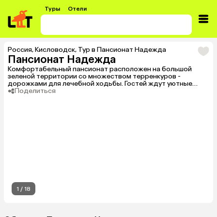
Туры
Отели
Россия
,
Кисловодск
,
Тур в Пансионат Надежда
Пансионат Надежда
Комфортабельный пансионат расположен на большой
зеленой территории со множеством терренкуров -
дорожками для лечебной ходьбы. Гостей ждут уютные
номера и живописные окрестности.
Поделиться
1
/
18