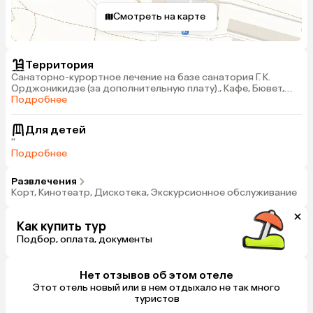
Смотреть на карте
Территория
Санаторно-курортное лечение на базе санатория Г. К.
Орджоникидзе (за дополнительную плату)., Кафе, Бювет,
Охраняемая автостоянка (платная)
Подробнее
Для детей
''
Подробнее
Развлечения
Корт, Кинотеатр, Дискотека, Экскурсионное обслуживание
Как купить тур
Подбор, оплата, документы
Нет отзывов об этом отеле
Этот отель новый или в нем отдыхало не так много
туристов