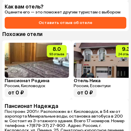
Как вам отель?
Оцените его — это поможет другим туристам с выбором
Оставить отзыв об отеле
Похожие отели
8.0
9.3
93 отзыва
24 отзы
Пансионат Родина
Отель Ника
Россия, Кисловодск
Россия, Ессентуки
от 0 ₽
от 0 ₽
Пансионат Надежда
Построен: 2001 г. Расположен: в г. Кисловодск, в 54 км от
аэропорта Минеральные воды, остановка автобуса в 200
м. Состоит из 3-этажного здания. Всего 17 номеров. Номер
телефона: +7(879-37) 27-900 . Адрес: Россия, г.
Кисловодск, ул. Ленина, 25. Санаторно-курортное лечение