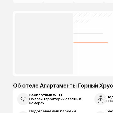
Об отеле Апартаменты Горный Хрус
Бесплатный Wi-Fi
По
На всей территории отеля и в
В 1
номерах
Подогреваемый бассейн
Ба