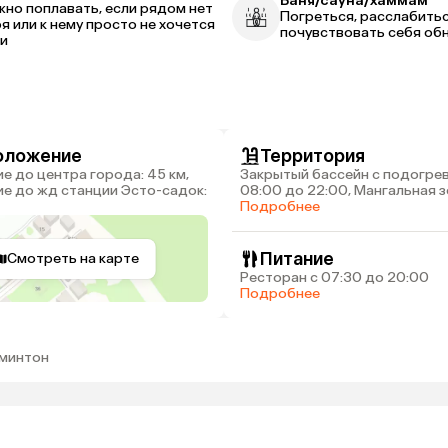
Баня/сауна/хаммам
но поплавать, если рядом нет
Погреться, расслабитьс
я или к нему просто не хочется
почувствовать себя об
и
оложение
Территория
Закрытый бассейн с подогре
е до жд станции Эсто-садок:
08:00 до 22:00, Мангальная 
бесплатно, Сейф на ресепшн
Подробнее
бесплатно, Парковка
Питание
Смотреть на карте
Ресторан с 07:30 до 20:00
Подробнее
дминтон