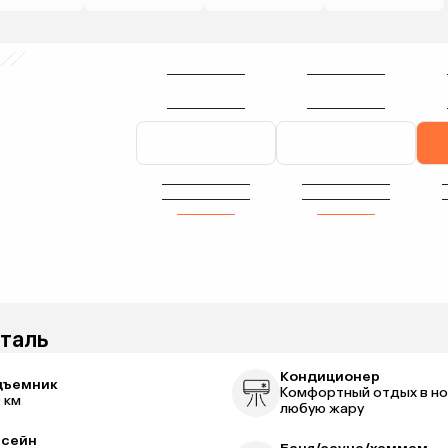
таль
Кондиционер
дъемник
Комфортный отдых в но
0 км
любую жару
ссейн