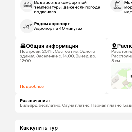
Вода всегда комфортной
Мож
температуры, даже если погода
мор
подкачала
идт
Рядом аэропорт
Аэропорт в 40 минутах
Общая информация
Расп
Построен: 2011 г, Состоит из: Одного
Расстояние до центра города: 45 км,
здания, Заселение с: 14:00, Выезд до:
Расстояни
12:00
8 км
Подробнее
Развлечения
Бильярд бесплатно, Сауна платно, Парная платно, Ба
Как купить тур