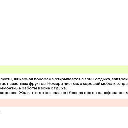
суеты, шикарная понорама открывается с зоны отдыха, завтраки
атает сезонных фруктов. Номера чистые, с хорошей мебелью, пра
емонтные работы в зоне отдыха ,

орошее. Жаль что до вокзала нет бесплатного трансфера, хотя 
!