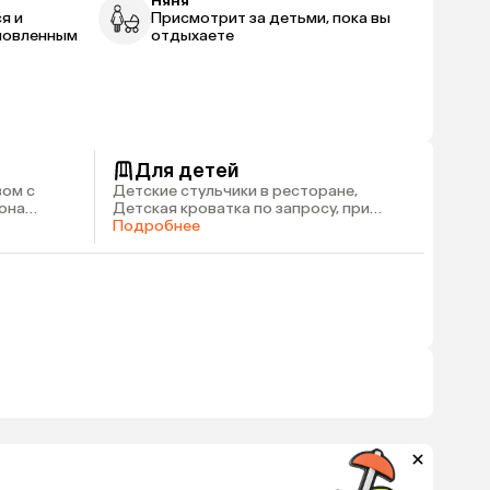
Няня
я и
Присмотрит за детьми, пока вы
новленным
отдыхаете
Для детей
вом с
Детские стульчики в ресторане,
зона
Детская кроватка по запросу, при
наличии, Няня по запросу, платно
Подробнее