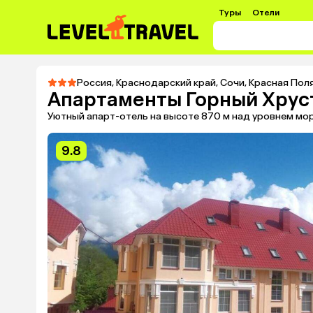
Туры
Отели
Россия
,
Краснодарский край
,
Сочи
,
Красная Пол
Апартаменты Горный Хрус
Уютный апарт-отель на высоте 870 м над уровнем мор
9.8