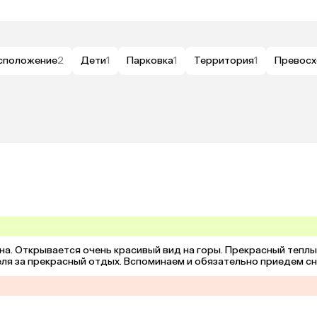
сположение
2
Дети
1
Парковка
1
Территория
1
Превос
на. Открывается очень красивый вид на горы. Прекрасный теплы
ля за прекрасный отдых. Вспоминаем и обязательно приедем сн