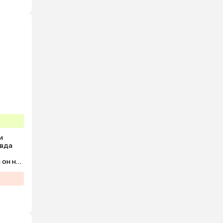
 
вда 
он не 