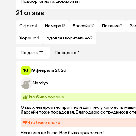
Подбор, оплата, документы
21 отзыв
С фото
4
Номера
13
Бассейн
10
Питание
7
Ра
Хорошо
4
Удовлетворительно
2
По дате
По оценке
10
19 февраля 2026
Natalya
Что было хорошо
Отдых невероятно приятный для тех, у кого есть маши
бассейн тоже порадовал. Благодарю сотрудников оте
Что было плохо
Негатива не было. Все было прекрасно!