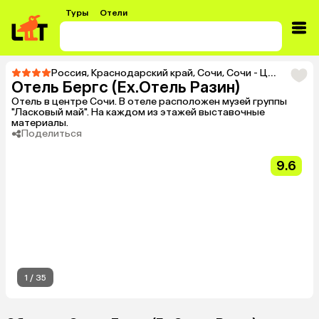
Туры
Отели
Россия
,
Краснодарский край
,
Сочи
,
Сочи - Центр
,
Тур 
Отель Бергс (Ex.Отель Разин)
Отель в центре Сочи. В отеле расположен музей группы
"Ласковый май". На каждом из этажей выставочные
материалы.
Поделиться
9.6
1
/
35