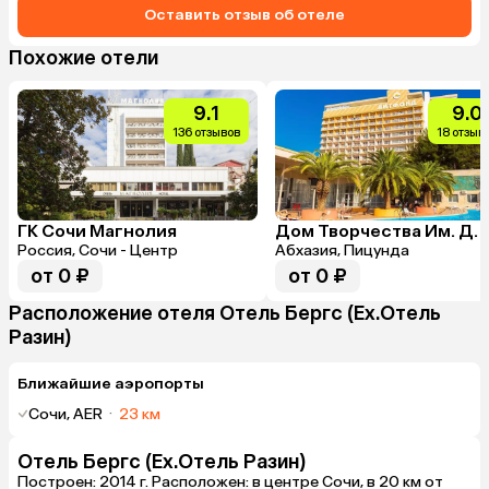
Оставить отзыв об отеле
Похожие отели
9.1
9.0
136 отзывов
18 отзыв
ГК Сочи Магнолия
Россия, Сочи - Центр
Абхазия, Пицунда
от 0 ₽
от 0 ₽
Расположение отеля Отель Бергс (Ex.Отель
Разин)
Ближайшие аэропорты
Сочи, AER
·
23 км
Отель Бергс (Ex.Отель Разин)
Построен: 2014 г. Расположен: в центре Сочи, в 20 км от