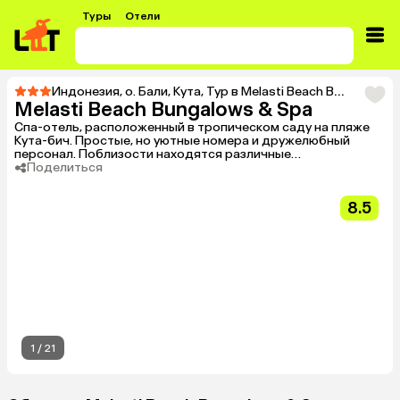
Туры
Отели
Индонезия
,
о. Бали
,
Кута
,
Тур в Melasti Beach Bungalows & Spa
Melasti Beach Bungalows & Spa
Спа-отель, расположенный в тропическом саду на пляже
Кута-бич. Простые, но уютные номера и дружелюбный
персонал. Поблизости находятся различные
развлекательные заведения.
Поделиться
8.5
1
/
21