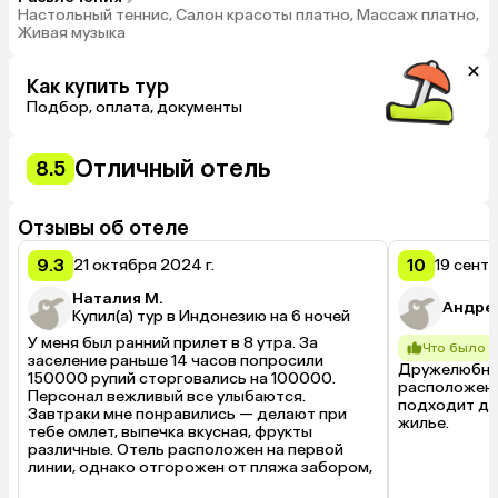
Настольный теннис, Салон красоты платно, Массаж платно,
Живая музыка
Как купить тур
Подбор, оплата, документы
Отличный отель
8.5
Отзывы об отеле
9.3
10
21 октября 2024 г.
19 сентя
Наталия М.
Андре
Купил(а) тур в Индонезию на 6 ночей
У меня был ранний прилет в 8 утра. За 
Что было 
заселение раньше 14 часов попросили 
Дружелюбная
150000 рупий сторговались на 100000. 
расположение
Персонал вежливый все улыбаются. 
подходит дл
Завтраки мне понравились — делают при 
жилье.
тебе омлет, выпечка вкусная, фрукты 
различные. Отель расположен на первой 
линии, однако отгорожен от пляжа забором, 
нужно обходить пару отелей, чтобы попасть 