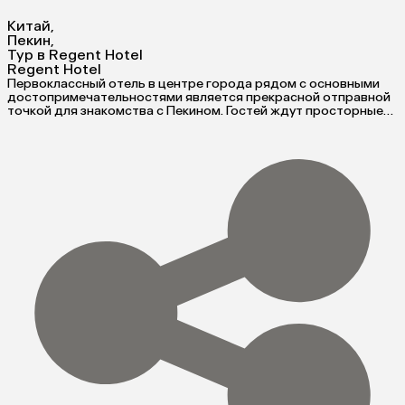
Китай
,
Пекин
,
Тур в Regent Hotel
Regent Hotel
Первоклассный отель в центре города рядом с основными
достопримечательностями является прекрасной отправной
точкой для знакомства с Пекином. Гостей ждут просторные
номера с современным декором и китайским шиком,
деликатесы кантонской кухни, обширный спа-центр и высокий
уровень сервиса.