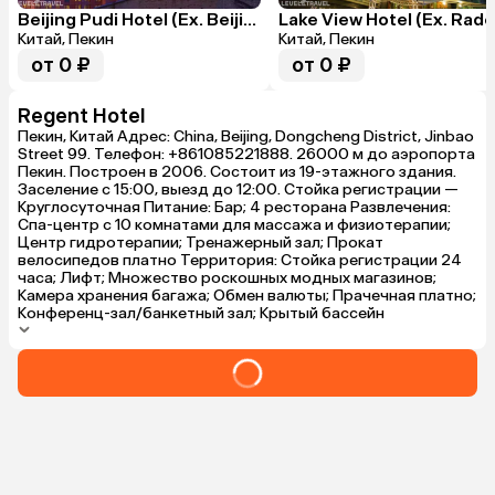
Beijing Pudi Hotel (Ex. Beijing Marriott Hotel City Wall)
Китай, Пекин
Китай, Пекин
от 0 ₽
от 0 ₽
Regent Hotel
Пекин, Китай Адрес: China, Beijing, Dongcheng District, Jinbao
Street 99. Телефон: +861085221888. 26000 м до аэропорта
Пекин. Построен в 2006. Состоит из 19-этажного здания.
Заселение с 15:00, выезд до 12:00. Стойка регистрации —
Круглосуточная Питание: Бар; 4 ресторана Развлечения:
Спа-центр с 10 комнатами для массажа и физиотерапии;
Центр гидротерапии; Тренажерный зал; Прокат
велосипедов платно Территория: Стойка регистрации 24
часа; Лифт; Множество роскошных модных магазинов;
Камера хранения багажа; Обмен валюты; Прачечная платно;
Конференц-зал/банкетный зал; Крытый бассейн