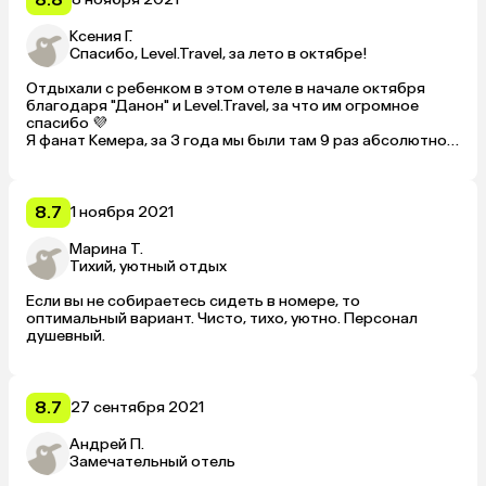
Ксения Г.
Спасибо, Level.Travel, за лето в октябре!
Отдыхали с ребенком в этом отеле в начале октября 
благодаря "Данон" и Level.Travel, за что им огромное 
спасибо 💜

Я фанат Кемера, за 3 года мы были там 9 раз абсолютно в 
разное время года.

В этот раз особенно повезло с погодой.

Отель выбирала самый недорогой и без питания, т. к. в 
отеле мы только спим, остальное время гуляем и 
8.7
1 ноября 2021
проводим на море.

Отель мне понравился, чисто, новая мебель (по крайней 
Марина Т.
мере у нас была), убираются каждый день (впервые 
Тихий, уютный отдых
встречаю это в 3*), застилают кровать, украшая цветами, 
в номере есть мыло, шампунь и гель для душа.

Если вы не собираетесь сидеть в номере, то 
Меня удаленность от моря и центра не смутила, т. к. мы 
оптимальный вариант. Чисто, тихо, уютно. Персонал 
всё равно много гуляем.

душевный.
Есть бассейн взрослый и детский с чистой водой, мы в 
нем проводили мало времени, вода в море была теплее.

Единственное, что не очень понравилось, состояние 
душевой кабины, сам душ подтекал и вода лилась не 
8.7
27 сентября 2021
равномерно.

Общее впечатление осталось очень хорошее.

Андрей П.
Есть стойкое желание вернуться 😍
Замечательный отель