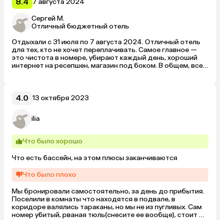
кровать. 
8.4
7 августа 2024
большие, но разнообразия в меню не ждите. Данный 
отель могу рекомендовать любителям тишины и лёгким 
Сергей М.
на подъём непритязательным туристам.
Отличный бюджетный отель
Отдыхали с 31 июля по 7 августа 2024. Отличный отель 
для тех, кто не хочет переплачивать. Самое главное — 
это чистота в номере, убирают каждый день, хороший 
интернет на ресепшен, магазин под боком. В общем, все 
супер. Для тех, кто пишет плохие отзывы, — зазнобы, 
ожидающие за самый дешевый тур уровня 5 звезд)
4.0
13 октября 2023
ilia
Что было хорошо
Что есть бассейн, на этом плюсы заканчиваются
Что было плохо
Мы бронировали самостоятельно, за день до прибытия. 
Поселили в комнаты что находятся в подвале, в 
коридоре валялись тараканы, но мы не из пугливых. Сам 
номер убитый, рваная тюль(снесите ее вообще), стоит 