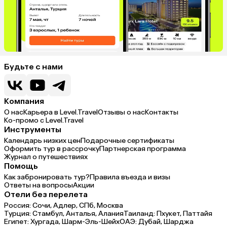
Будьте с нами
Компания
О нас
Карьера в Level.Travel
Отзывы о нас
Контакты
Ко-промо с Level.Travel
Инструменты
Календарь низких цен
Подарочные сертификаты
Оформить тур в рассрочку
Партнерская программа
Журнал о путешествиях
Помощь
Как забронировать тур?
Правила въезда и визы
Ответы на вопросы
Акции
Отели без перелета
Россия:
Сочи,
Адлер,
СПб,
Москва
Турция:
Стамбул,
Анталья,
Алания
Таиланд:
Пхукет,
Паттайя
Египет:
Хургада,
Шарм-Эль-Шейх
ОАЭ:
Дубай,
Шарджа