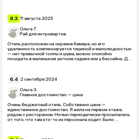
8.3
11 августа 2025
Ольга Т.
Рай для интровертов
Отель расположен на окраине Кемера, но его 
удаленность компенсируется тишиной и малолюдностью 
— нет привычной толпы и шума, можно спокойно 
посидеть в маленьком уютном садике или у бассейна. До 
общественного пляжа идти примерно 20 минут.

Отель в целом приличный — номера небольшие, зато в 
каждом есть просторный балкон со столиком и парой 
кресел. В моём номере всё было исправно, если не 
6.4
2 сентября 2024
считать слегка "заедающий" ящик стола. Но основное — 
свет, сантехника и даже защёлка балконной двери 
Ольга З.
работало как надо. Минус — нет холодильника. Убирают 
Главное достоинство — цена
номера примерно раз в 2–3 дня, в целом в отеле чисто.

Питание скромное. На завтрак — шведский стол без 
Очень бюджетный отель. Собственно цена — 
изысков: 2–3 вида сыра, колбасы, оливок, огурцы, 
единственное достоинство. Я жила на первом этаже, 
помидоры, варёные яйца, слоёный пирожок, омлет или 
рядом с рестораном. Ночью периодически просыпалась 
жареные сосиски. Обед и ужин приносят каждому гостю 
от того, что там кто-то из персонала ходит. Было 
отдельно — суп, салат из свежих овощей, жареные 
неуютно. 

кабачки-баклажаны, на гарнир — рис, булгур или 
До моря 15 минут пешком. В принципе близко. 

макароны, из мяса бывает курятина, субпродукты, 
Кондиционер тек. Пришлось переселяться на другую 
наггетсы и какие-то тушёные кебабы. Порции очень 