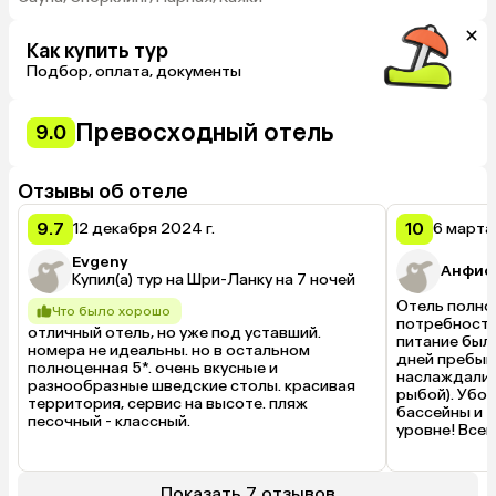
Как купить тур
Подбор, оплата, документы
Превосходный отель
9.0
Отзывы об отеле
9.7
10
12 декабря 2024 г.
6 марта 
Evgeny
Анфис
Купил(а) тур на Шри-Ланку на 7 ночей
Отель полно
Что было хорошо
потребности!
отличный отель, но уже под уставший. 
питание было
номера не идеальны. но в остальном 
дней пребыв
полноценная 5*. очень вкусные и 
наслаждалис
разнообразные шведские столы. красивая 
рыбой). Убор
территория, сервис на высоте. пляж 
бассейны и т
песочный - классный.
уровне! Всег
сыном играли
- все это бы
чем заняться
Показать 7 отзывов