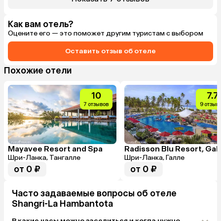
Если вы едит
наслаждаться
нечего делат
Как вам отель?
- за две нед
Оцените его — это поможет другим туристам с выбором
все. Ездить 
полтора часа
в другую - не
Оставить отзыв об отеле
мы связалис
человеком по
Похожие отели
нам составит
экскурсий. О
внимательны
10
7.7
нам в аптеке
написать ему
7 отзывов
9 отзыв
быстро отве
вопросы. На 
нас на автом
или в ближай
магазин), та 
Mayavee Resort and Spa
Radisson Blu Resort, Gal
ниже, чем у 
Шри-Ланка, Тангалле
Шри-Ланка, Галле
останавливае
от 0 ₽
от 0 ₽
разных живот
они встречаю
он даже отве
интересного.
Часто задаваемые вопросы об отеле
поводить тук
Shangri-La Hambantota
В какие часы можно заселиться и когда нужно