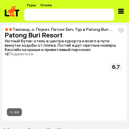
Туры
Отели
Таиланд
,
о. Пхукет
,
Патонг Бич
,
Тур в Patong Buri Resort
Patong Buri Resort
Уютный бутик-отель в центре курорта и всего в пути
минутах ходьбы от пляжа. Гостей ждут светлые номера,
бассейн на крыше и приветливый персонал.
Поделиться
6.7
1
/
49