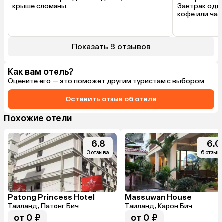
крыше сломаны.
Завтрак одно
кофе или чае
Показать 8 отзывов
Как вам отель?
Оцените его — это поможет другим туристам с выбором
Оставить отзыв об отеле
Похожие отели
6.8
6.0
3 отзыва
6 отзыв
Patong Princess Hotel
Massuwan House
Таиланд, Патонг Бич
Таиланд, Карон Бич
от 0 ₽
от 0 ₽