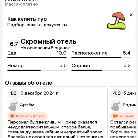
Массаж платно
Как купить тур
Подбор, оплата, документы
Скромный отель
6.7
На основании 8 оценок
Еда
10.0
Расположение
8.4
Номер
5.6
Сервис
5.2
Отзывы об отеле
1.0
4.0
13 декабря 2024 г.
5 дека
Артём
Вадим
Что было плохо
Что было 
Персонал был вежливым. Номер оказался 
Остался раз
неудовлетворительным: старое бельё, 
пребыванием 
грязная душевая кабина и неприятный запах. 
Хорошее расп
Бассейн не оправдал ожиданий, шезлонги на 
номере запах