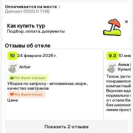
Оплачивается на месте
Депозит (1000.0 THB)
Как купить тур
Подбор, оплата, документы
Отзывы об отеле
10
9.3
24 февраля 2026 г.
10 янва
Анна В
Artur
Купил(а
Тихое, уютно
Что было хорошо
понравился. 
Уборка по запросу - мгновенная, море , 
компактный о
качество завтраков
Вкусная еда 
Что было плохо
нормально г
Цена
от отеля без
без шезлонго
линии просто
соломенные к
бесплатно. В
также беспл
Показать 2 отзыва
остановка с 