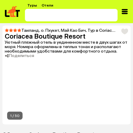
Туры
Отели
Таиланд
,
о. Пхукет
,
Май Као Бич
,
Тур в Coriacea Boutique Resort
Coriacea Boutique Resort
Уютный пляжный отель в уединенном месте в двух шагах от
моря. Номера оформлены в теплых тонах и располагают
необходимыми удобствами для комфортного отдыха.
Поделиться
1
/
50