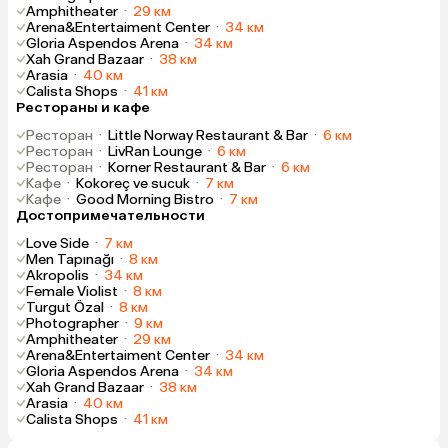
Amphitheater
·
29 км
Arena&Entertaiment Center
·
34 км
Gloria Aspendos Arena
·
34 км
Xah Grand Bazaar
·
38 км
Arasia
·
40 км
Calista Shops
·
41 км
Рестораны и кафе
Ресторан
·
Little Norway Restaurant & Bar
·
6 км
Ресторан
·
LivRan Lounge
·
6 км
Ресторан
·
Korner Restaurant & Bar
·
6 км
Кафе
·
Kokoreç ve sucuk
·
7 км
Кафе
·
Good Morning Bistro
·
7 км
Достопримечательности
Love Side
·
7 км
Men Tapınağı
·
8 км
Akropolis
·
34 км
Female Violist
·
8 км
Turgut Özal
·
8 км
Photographer
·
9 км
Amphitheater
·
29 км
Arena&Entertaiment Center
·
34 км
Gloria Aspendos Arena
·
34 км
Xah Grand Bazaar
·
38 км
Arasia
·
40 км
Calista Shops
·
41 км