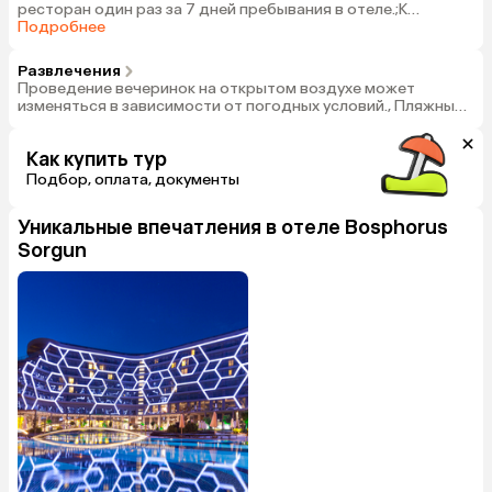
ресторан один раз за 7 дней пребывания в отеле.;К
посещению А-ля Карт ресторанов допускаются гости от 12
Подробнее
лет.;В ресторанах действует система dress-code, в
соответствии с которой запрещен вход в купальных
Развлечения
костюмах и шортах., Основной ресторан на 1000 чел., '4 A’la
Проведение вечеринок на открытом воздухе может
Carte ресторана: средиземноморский, гриль, рыбный и
изменяться в зависимости от погодных условий., Пляжный
азиатский (19:00-21:30)', Лобби бар
волейбол бесплатно, Настольный теннис бесплатно,
Фитнес центр бесплатно
Как купить тур
Подбор, оплата, документы
Уникальные впечатления в отеле
Bosphorus
Sorgun