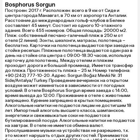
Bosphorus Sorgun
Построен: 2017 г. Расположен: всего в 9 км от Сиде и
центра города Манавгат, в 70 км от аэропорта Анталии.
Расстояние до международных гольф-клубов в Белеке
составляет 45 минут. Состоит из одного 10-этажного
здания. Всего 455 номеров. Общая площадь: 20000 м2.
Пляж: собственный песчано-галечный пляж в 250 м от
отеля (2 линия). Зонты, шезлонги, матрасы, полотенца –
бесплатно. Карточки на полотенца выдаются при заезде на
стойке ресепшн. Пляжные полотенца выдаются один раз в
день на стойке спа центра с 09:00-18.30 часов, используя
карточку для полотенец. Между отелем и пляжем
проходит дорога и большой променад. Имеется трансфер
до пляжа. Протяженность пляжа – 25 м. Номер телефона:
+90 (242) 777-10-20. Адрес: Sorgun Boğaz Mevkii Nr. 31
Side/Antalya/Turkey. Проведение вечеринок на открытом
воздухе может изменяться в зависимости от погодных
условий. В отеле Bosphorus Sorgun время заезда с 14:00,
время выезда до 12:00. Проживание в отеле с животными
запрещено. Курение запрещено в крытых помещениях.
Алкогольные напитки не подаются лицам не достигшим 18
лет. Импортный алкоголь высшего класса, шампанское,
энергетики и свежевыжатые соки не подаются в
бутилированной посуде. Алкогольные напитки не подаются
на завтрак. В отеле не имеется обмена валют.
Прослушивание музыки на устройствах не разрешено, т.к.
это может нарушать отдых других гостей. Принимаются