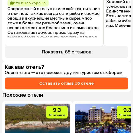
Хороший отел
Что было хорошо
услужливый, 
Современный отель в стиле хай-тек, питание 
Единственный
отличное, так как всегда есть рыба и свежие 
Есть несколь
овощи и вкуснейшие местные сыры, мясо 
забыли зубну
тоже в большом разнообразии, очень 
них. Маленьк
неплохое местное белое вино и шампанское.

Остановка автобусов прямо сразу на 
выходе. Можно съездить погулять в Сиде в 
Старый город и на базар.

До моря реально близко — 5 минут пешком.

Хоть в отеле и есть какая-то 
Показать 65 отзывов
инфраструктура для детей, но ее немного, и 
поэтому большинство отдыхающих 
взрослые, что для нас было несомненным 
Как вам отель?
плюсом. В основной бассейн не пускают с 
Оцените его — это поможет другим туристам с выбором
маленькими детьми, для них есть свой 
лягушатник, что тоже супер, можно спокойно 
Оставить отзыв об отеле
поплавать без брызг и воплей.

Нет орущей по вечерам анимации, желающих 
потусить собирают вечером на автобусах и 
Похожие отели
увозят на открытую дискотеку на пляже. То 
есть, если вы убитый на работе человек с 
желанием выспаться и побыть в 
9.3
9.3
относительной тишине, то вам сюда.

45 отзывов
13 отзыв
Персонал выше всяких похвал. Везде 
говорят по-русски.
Что было плохо