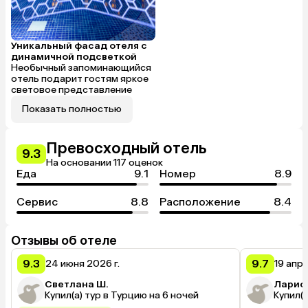
Уникальный фасад отеля с
динамичной подсветкой
Необычный запоминающийся
отель подарит гостям яркое
световое представление
Показать полностью
Превосходный отель
9.3
На основании 117 оценок
Еда
9.1
Номер
8.9
Сервис
8.8
Расположение
8.4
Отзывы об отеле
9.3
9.7
24 июня 2026 г.
19 апре
Светлана Ш.
Лариса
Купил(а) тур в Турцию на 6 ночей
Купил(а