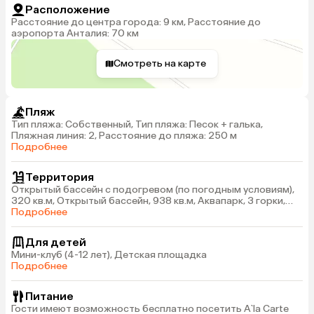
Расположение
Расстояние до центра города: 9 км, Расстояние до
аэропорта Анталия: 70 км
Смотреть на карте
Пляж
Тип пляжа: Собственный, Тип пляжа: Песок + галька,
Пляжная линия: 2, Расстояние до пляжа: 250 м
Подробнее
Территория
Открытый бассейн с подогревом (по погодным условиям),
320 кв.м, Открытый бассейн, 938 кв.м, Аквапарк, 3 горки,
124 кв.м, Крытый бассейнс подогревом (по погодным
Подробнее
условиям), 154 кв.м
Для детей
Мини-клуб (4-12 лет), Детская площадка
Подробнее
Питание
Гости имеют возможность бесплатно посетить A`la Carte