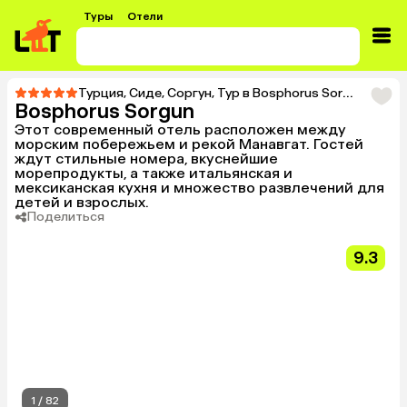
Туры
Отели
Турция
,
Сиде
,
Соргун
,
Тур в Bosphorus Sorgun
Bosphorus Sorgun
Этот современный отель расположен между
морским побережьем и рекой Манавгат. Гостей
ждут стильные номера, вкуснейшие
морепродукты, а также итальянская и
мексиканская кухня и множество развлечений для
детей и взрослых.
Поделиться
9.3
1
/
82