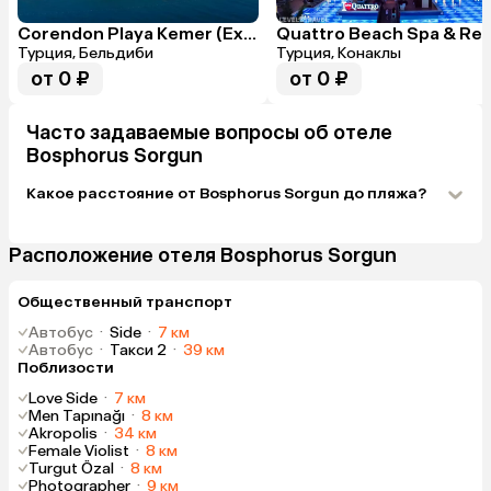
Берите номера с выходом на бассейн, у нас 
был выход на другую сторону, и в 5 утра 
Corendon Playa Kemer (Ex. Grand Park Kemer)
приезжают разгружаться машины в 
Турция, Бельдиби
Турция, Конаклы
ресторан, очень шумно.

Ну и вид из окна вообще не вызывает 
от 0 ₽
от 0 ₽
желания сидеть на балконе. 

Главный минус — отсутствие какого-то 
личного пространства после выхода из 
Часто задаваемые вопросы об отеле
душа, то есть вы сразу попадаете в номер. 
Bosphorus Sorgun
Туалет — отдельная песня, у него нет крыши, 
только номинальная стеклянная, хоть и 
Какое расстояние от Bosphorus Sorgun до пляжа?
матовая дверь, то есть все звуки тоже 
оказываются в комнате.
Расположение отеля Bosphorus Sorgun
Общественный транспорт
Автобус
·
Side
·
7 км
Автобус
·
Такси 2
·
39 км
Поблизости
Love Side
·
7 км
Men Tapınağı
·
8 км
Akropolis
·
34 км
Female Violist
·
8 км
Turgut Özal
·
8 км
Photographer
·
9 км