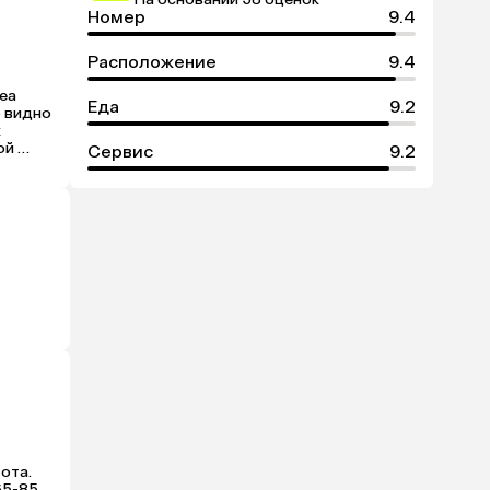
Номер
9.4
Расположение
9.4
ea 
Еда
9.2
 видно 
 
й 
Сервис
9.2
ота. 
5-85 