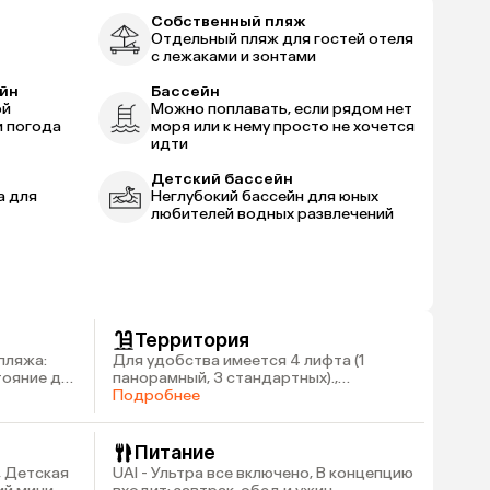
Собственный пляж
Отдельный пляж для гостей отеля
с лежаками и зонтами
йн
Бассейн
ой
Можно поплавать, если рядом нет
и погода
моря или к нему просто не хочется
идти
Детский бассейн
а для
Неглубокий бассейн для юных
любителей водных развлечений
Территория
пляжа:
Для удобства имеется 4 лифта (1
стояние до
панорамный, 3 стандартных).,
Основной открытый бассейн: 510 кв.м,
Подробнее
Обмен валюты, Wi-Fi (бесплатно, на
территории)
Питание
, Детская
UAI - Ультра все включено, В концепцию