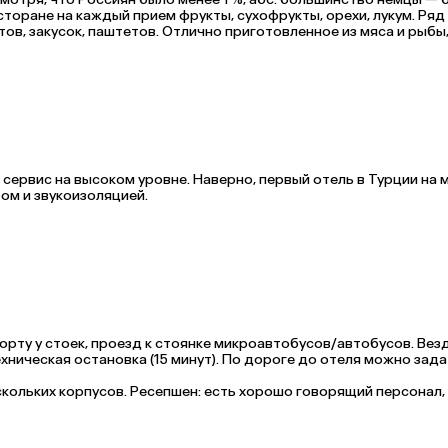
есторане на каждый прием фрукты, сухофрукты, орехи, лукум. Ряд 
ов, закусок, паштетов. Отлично приготовленное из мяса и рыбы,
реально было даже осмотреть. Утром всегда 6 соков в пакетах +
е, пирожное, восточные сладости. Очень уютная, 14-17 ч., 
ки и вкуснейшее печенье. В 2 барах вполне приличный выбор и 
искотека, в конф. зале шоу. Территория небольшая, но очень 
одходит, как для пляжного отдыха, так и для прогулок, шоппинг
особенно в марте или ноябре, при подогреваемом уличном бассе
о сервис на высоком уровне. Наверно, первый отель в Турции на м
ом и звукоизоляцией.
рту у стоек, проезд к стоянке микроавтобусов/автобусов. Везд
хническая остановка (15 минут). По дороге до отеля можно зада
кольких корпусов. Ресепшен: есть хорошо говорящий персонал, 
гие страны, 5 % — Россия. 

огда тоскливый, 2 дня в неделю точно. 

, рыба всегда есть, детский стол, мороженое в дневное и вече