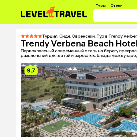
Туры
Отели
Турция
,
Сиде
,
Эвренсеки
,
Тур в Trendy Verbe
Trendy Verbena Beach Hote
Первоклассный современный отель на берегу прекрас
развлечений для детей и взрослых, блюда международ
9.7