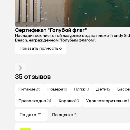
Сертификат "Голубой флаг"
Насладитесь чистотой лазурных вод на пляже Trendy Si
Beach, награжденном "Голубым флагом".
Показать полностью
35 отзывов
Питание
25
Номера
18
Пляж
13
Дети
12
Бассе
Превосходно
24
Хорошо
10
Удовлетворительно
1
По дате
По оценке