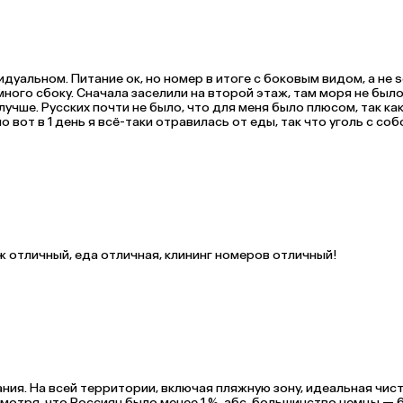
дуальном. Питание ок, но номер в итоге с боковым видом, а не s
емного сбоку. Сначала заселили на второй этаж, там моря не было
лучше. Русских почти не было, что для меня было плюсом, так как
 вот в 1 день я всё-таки отравилась от еды, так что уголь с собо
ж отличный, еда отличная, клининг номеров отличный!
ания. На всей территории, включая пляжную зону, идеальная чист
мотря, что Россиян было менее 1 %, абс. большинство немцы — 6