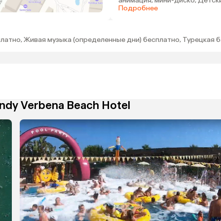
анимация, мини-диско, Детск
клуб (4-12 лет), Клуб для под
Подробнее
(12-17 лет)
латно, Живая музыка (определенные дни) бесплатно, Турецкая б
ndy Verbena Beach Hotel