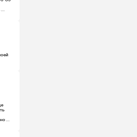
 
 
а. По 
йне.
оей 
е 
ть 
но 
рнее 