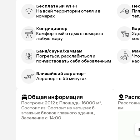
Бесплатный Wi-Fi
Пе
На всей территории отеля и в
Пля
номерах
теп
Кондиционер
Ба
Комфортный отдых в номере в
Зде
любую жару
кок
Баня/сауна/хаммам
Ма
Погреться, расслабиться и
Что
почувствовать себя обновленным
нао
Ближайший аэропорт
Аэропорт в 55 минутах
Общая информация
Расп
Построен: 2012 г, Площадь: 16000 м²,
Расстояние до аэропорта Анталии: 55
Состоит из: Состоит из четырех 6-
км
этажных блоков главного здания.,
Заселение с: 14:00