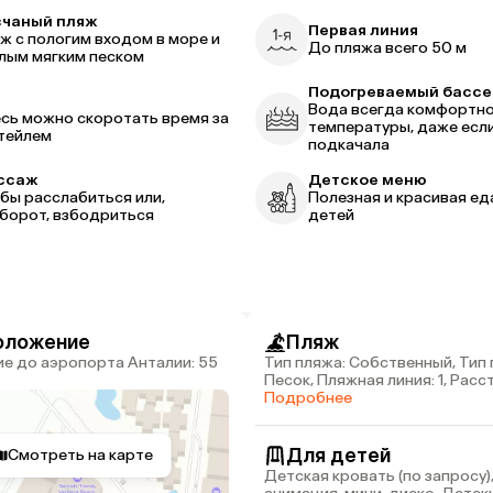
счаный пляж
Первая линия
ж с пологим входом в море и
До пляжа всего 50 м
лым мягким песком
Подогреваемый бассе
р
Вода всегда комфортн
сь можно скоротать время за
температуры, даже есл
тейлем
подкачала
ссаж
Детское меню
бы расслабиться или,
Полезная и красивая ед
борот, взбодриться
детей
оложение
Пляж
Тип пляжа: Собственный, Тип 
Песок, Пляжная линия: 1, Рас
пляжа: 50 м
Подробнее
Для детей
Смотреть на карте
Детская кровать (по запросу)