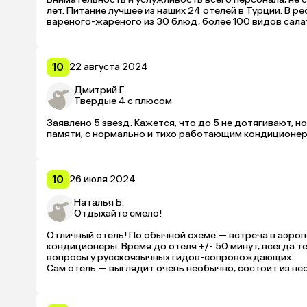
лет. Питание лучшее из наших 24 отелей в Турции. В р
вареного-жареного из 30 блюд, более 100 видов салат
наверно, всегда мидии, креветки, кальмары, просто не
свежевыжатый апельсиновый. В обед и ужин — морожено
кондитерская — мороженое, пирожные, булочки, блинчи
коктейли. В лобби, кроме воскресенья, живая музыка, д
10
22 августа 2024
комфортная, чистая и ухоженная. Расположение отеля п
возможности, хотелось бы еще посетить этот отель, 
Дмитрий Г.
Твердые 4 с плюсом
Заявлено 5 звезд. Кажется, что до 5 не дотягивают, н
памяти, с нормально и тихо работающим кондиционер
10
26 июля 2024
Наталья Б.
Отдыхайте смело!
Отличный отель! По обычной схеме — встреча в аэропо
кондиционеры. Время до отеля +/- 50 минут, всегда те
вопросы у русскоязычных гидов-сопровождающих.

Сам отель — выглядит очень необычно, состоит из нес
ориентирован на европейцев: 85 % — немцы, 10 % — дру
Минусы: хотя развлечения всегда и весь день, вечер ин
Плюсы: еда очень разнообразная, много морепродуктов