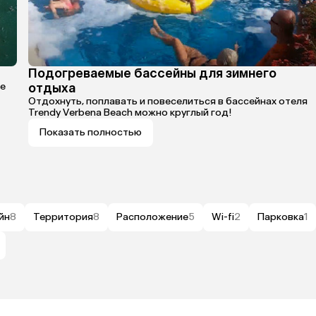
Подогреваемые бассейны для зимнего
de
отдыха
Отдохнуть, поплавать и повеселиться в бассейнах отеля
Trendy Verbena Beach можно круглый год!
Показать полностью
йн
8
Территория
8
Расположение
5
Wi-fi
2
Парковка
1