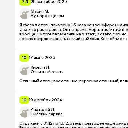
7.3
28 сентября 2025
Мария М.
Ну, норм в целом
Я ехала в отель примерно 1,5 часа на трансфере индиви
view, что расстроило. Он не прям в море, а всё-таки н
вообще. В итоге переселили на 5 этаж, и стало сильно 
хотела попрактиковать английский язык. Коктейли ок, но
обязательно!
10
17 июня 2025
Кирилл Л.
Отличный отель
Отличный отель, все отлично, персонал отличный, пля
10
19 декабря 2024
Анатолий Л.
Высокий сервис
Отдыхали с 01.12 по 13.12, отель превзошел наши ожид
Внимательность и услужливость всего персонала, не с