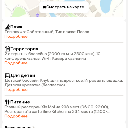
Смотреть на карте
Пляж
Тип пляжа: Собственный, Тип пляжа: Песок
Подробнее
Территория
2 открытых бассейна (2000 кв.м. и 2500 кв.м), 10
конференц-залов, Wi-fi, Камера хранения
Подробнее
Для детей
Детский бассейн, Клуб для подростков, Игровая площадка,
Детская кроватка (бесплатно)
Подробнее
Питание
Главный ресторан Xin Moi на 298 мест (06:00-22:00),
Ресторан a`la carte Sino Kitchen на 234 места (12:00-
14:30/18:00-22:00), Ресторан a`la carte японской кухни Sori
Подробнее
Kai на 166 мест, Ресторан a`la carte The Beach House на 338
мест (06:00-00:00)
Развлечения