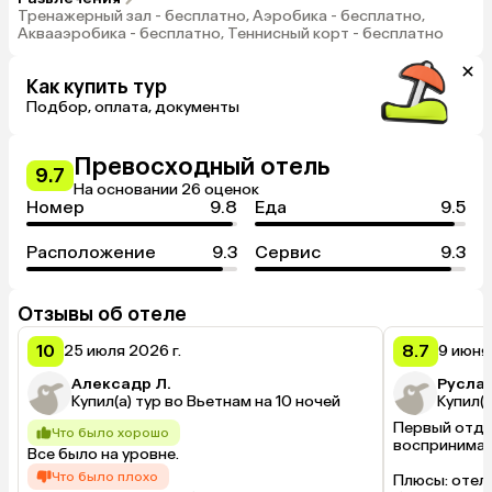
Тренажерный зал - бесплатно, Аэробика - бесплатно,
Аквааэробика - бесплатно, Теннисный корт - бесплатно
Как купить тур
Подбор, оплата, документы
Превосходный отель
9.7
На основании 26 оценок
Номер
9.8
Еда
9.5
Расположение
9.3
Сервис
9.3
Отзывы об отеле
10
8.7
25 июля 2026 г.
9 июня 
Алексадр Л.
Руслан
Купил(а) тур во Вьетнам на 10 ночей
Купил(а
Первый отдых
Что было хорошо
воспринимайт
Все было на уровне.
Что было плохо
Плюсы: отель