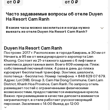
от 0 ₽
от 0 ₽
если не попа
сиди голодн
непривычно п
Отелю очень 
Часто задаваемые вопросы об отеле Duyen
спортивной и
Ha Resort Cam Ranh
буквально "з
В какие часы можно заселиться и когда нужно
выехать из отеля Duyen Ha Resort Cam Ranh?
Duyen Ha Resort Cam Ranh
Построен: 2017 г. Расположен: в городе Камрань, в 30 км от
Нячанга, в 95 км от международного аэропорта Lien
Khuong. Состоит из 21-этажного здания с 6 лифтами и
комплекса двухэтажных вилл. Всего 609 номеров. Пляж:
собственный песчаный пляж. 4 раза в день до пляжа
курсирует бесплатный трансфер. Зонтики, шезлонги,
полотенца - бесплатно. Номер телефона: + 848 629 07 679.
Адрес: Lot D9B, Group 3, Cam Hai Dong Commune, Cam Lam
District, Khanh Hoa Province, Cam Ranh. По запросу отель
размещает гостей с ограниченными физическими
возможностями, предоставляются инвалидные кресла.
Важно: при размещении в качестве депозита взимается
загранпаспорт, в отеле работает русскоговорящий
персонал. Заселение с 14:00 Выезд до 12:00