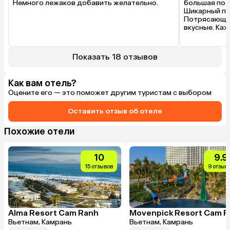
Немного лежаков добавить желательно.
большая пот
Шикарный пля
Потрясающая 
вкусные. Ка
(креветки, о
и вино на об
10–15 минут.

Показать 18 отзывов
Минусы: нача
приехали в от
Как вам отель?
до этого мом
Оцените его — это поможет другим туристам с выбором
обед, ни бра
напитками в л
включено". По
Оставить отзыв об отеле
везде принято
знаю, очень 
Похожие отели
Очень мало ш
в чем пробле
и всем бы все
10
9.9
Система "все
напитков на 
15 отзывов
9 отзыв
отличия от т
"завтрак, обе
наливали бесп
браслеты раз
одинаково), 
Alma Resort Cam Ranh
между приема
Вьетнам, Камрань
Вьетнам, Камрань
требовалось,