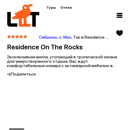
Туры
Отели
Сейшелы
,
о. Маэ
,
Тур в Residence On The Rocks
Residence On The Rocks
Эксклюзивная вилла, утопающий в тропической зелени
для умиротворенного отдыха. Вас ждут
комфортабельные номера с антикварной мебелью в
креольском стиле, высокий уровень сервиса и
Поделиться
возможность забыть о повседневной суете. Является
частью комплекса Banyan Tree Seychelles - гости могут
пользоваться его услугами.