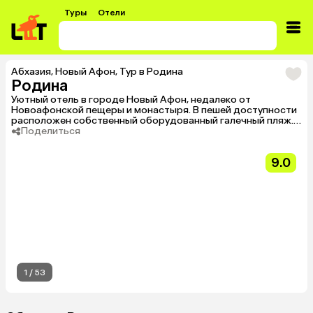
Туры
Отели
Абхазия
,
Новый Афон
,
Тур в Родина
Родина
Уютный отель в городе Новый Афон, недалеко от
Новоафонской пещеры и монастыря. В пешей доступности
расположен собственный оборудованный галечный пляж.
На территории отеля есть два открытых бассейна,
Поделиться
беседки, детская площадка и кафе с блюдами местной
кухни. Отель подходит для любителей спокойного
9.0
пляжного или экскурсионного отдыха.
1
/
53