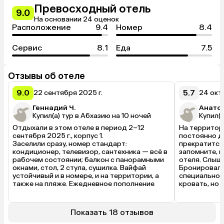
Превосходный отель
9.0
На основании 24 оценок
Расположение
9.4
Номер
8.4
Сервис
8.1
Еда
7.5
Отзывы об отеле
9.0
5.7
22 сентября 2025 г.
24 окт
Геннадий Ч.
Анатол
Купил(а) тур в Абхазию на 10 ночей
Купил(а
Отдыхали в этом отеле в период 2–12 
На территори
сентября 2025 г., корпус 1.

постоянно до
Заселили сразу, номер стандарт: 
прекратится 
кондиционер, телевизор, сантехника — всё в 
запомните, п
рабочем состоянии; балкон с панорамными 
отеля. Слышн
окнами, стол, 2 стула, сушилка. Вайфай 
Бронировал н
устойчивый и в номере, и на территории, а 
специально у
также на пляже. Ежедневное пополнение 
кровать, но 
воды и вынос мусора, смена полотенец 
односпальные
каждые 3 дня, бельё каждые 5 дней. Уборка 
не было. При
на этом вся)) Матрасы и подушки нужно 
10 дней. Пер
Показать 18 отзывов
срочно менять, спать на них очень неудобно 
от****сь, ин
— проваливаешься как в яму. Территория: 
персонала мо