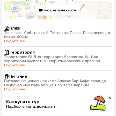
Смотреть на карте
Пляж
Тип пляжа: Собственный, Тип пляжа: Галька, Расстояние до
пляжа: 600 м
Подробнее
Территория
Территория: Wi-fi на территории бесплатно, Wi-fi на
территории бесплатно, Открытый бассейн с пресной
водой (около корпуса №1), Открытый бассейн с
Подробнее
подогревом и пресной водой (около корпуса №2)
Питание
Питание: Национальное кафе Апацха; Бар; Кафе-веранда,
Национальное кафе Апацха, Бар, Кафе-веранда
Подробнее
Как купить тур
Подбор, оплата, документы