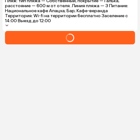
Пляж: тип пляжа — Собственный, покрытие — Галька,
и дачу Сталина, Приморский парк, водопад, 
расстояние — 600 м от отеля. Линия пляжа — 3 Питание:
грот Кананита (по пути к нему верхний 
Национальное кафе Апацха; Бар; Кафе-веранда
водопад и купель). Только до канатной 
Территория: Wi-fi на территории бесплатно Заселение с
дороги брали такси, а там уже опять же 
14:00 Выезд до 12:00
пешком до Анакопийской крепости. Места, 
как и везде в Абхазии, потрясающие и 
завораживающие красотой! Итог: отель 
рекомендую, особенно если исправят косяки 
с матрасами и пляжем…