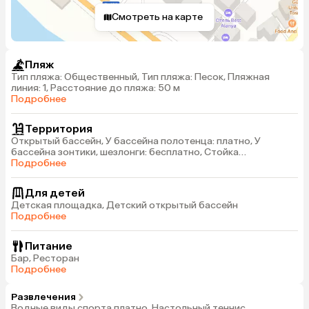
Смотреть на карте
Пляж
Тип пляжа: Общественный, Тип пляжа: Песок, Пляжная
линия: 1, Расстояние до пляжа: 50 м
Подробнее
Территория
Открытый бассейн, У бассейна полотенца: платно, У
бассейна зонтики, шезлонги: бесплатно, Стойка
регистрации
Подробнее
Для детей
Детская площадка, Детский открытый бассейн
Подробнее
Питание
Бар, Ресторан
Подробнее
Развлечения
Водные виды спорта платно, Настольный теннис