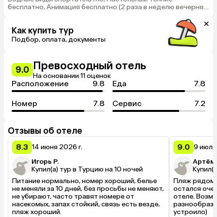
бесплатно, Анимация бесплатно (2 раза в неделю вечерняя
программа), Настольные игры бесплатно (шахматы, нарды)
Как купить тур
Подбор, оплата, документы
Превосходный отель
9.0
На основании 11 оценок
Расположение
9.8
Еда
7.8
Номер
7.8
Сервис
7.2
Отзывы об отеле
8.3
9.0
14 июня 2026 г.
9 июля
Игорь Р.
Артём 
Купил(а) тур в Турцию на 10 ночей
Купил(а
Питание нормально, номер хороший, белье 
Пляж рядом, 
не меняли за 10 дней, без просьбы не меняют, 
остался очен
не убирают, часто травят номере от 
отеле. Возмо
насекомых, запах стойкий, связь есть везде, 
разнообразия
пляж хороший.
устроило) 