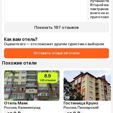
путешествуеш
Второй важны
завтраков. И
всего не хоч
приготовлен
на завтрак. 
Вкусно, боль
Показать 187 отзывов
( ананас, гру
вида сладень
еще какой-то
Как вам отель?
сметана, два
Оцените его — это поможет другим туристам с выбором
исполнениях.
на выбор.

Оставить отзыв об отеле
В номерах бы
Все в рабоче
номере, куле
Похожие отели
Много полоте
  Рекоменду
8.9
146 отзывов
Отель Маяк
Гостиница Круиз
Россия, Калининград
Россия, Пионерский