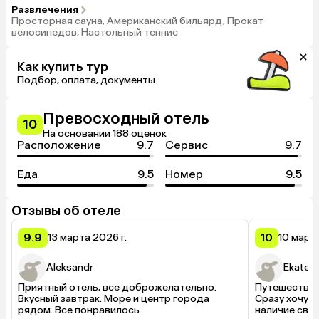
Развлечения
Просторная сауна, Американский бильярд, Прокат
велосипедов, Настольный теннис
Как купить тур
Подбор, оплата, документы
Превосходный отель
10
На основании 188 оценок
Расположение
9.7
Сервис
9.7
Еда
9.5
Номер
9.5
Отзывы об отеле
9.9
10
13 марта 2026 г.
10 марта
Aleksandr
Ekateri
Приятный отель, все доброжелательно. 
Путешествова
Вкусный завтрак. Море и центр города 
Сразу хочу о
рядом. Все понравилось
наличие свое