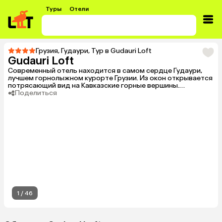
Туры
Отели
Грузия
,
Гудаури
,
Тур в Gudauri Loft
Gudauri Loft
Современный отель находится в самом сердце Гудаури,
лучшем горнолыжном курорте Грузии. Из окон открывается
потрясающий вид на Кавказские горные вершины.
Комфортабельные номера, уютная атмосфера и
Поделиться
качественный сервис.
1
/
46