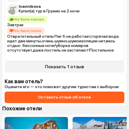
Ivannikova
Купил(а) тур в Грузию на 2 ночи
Что было хорошо
Завтрак
Что было плохо
Отвратительный отель!!!wi-fi не работает,горячая вода 
идет две минуты,очень шумно,шумоизоляции нет,весь 
отдых- бессонные ночи!уборка номеров 
отсутствует,даже постель не застелают!Постельное 
белье все дыркатое,подушки неудобные!!!Бассейн 
грязный
Показать 1 отзыв
Как вам отель?
Оцените его — это поможет другим туристам с выбором
Оставить отзыв об отеле
Похожие отели