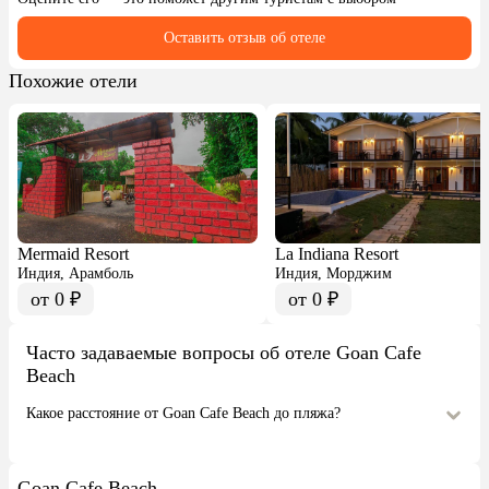
наступили. Не торопитесь общаться, не узнав 
типаж, быдло это или нормальный. Немногие 
Оставить отзыв об отеле
иностранцы очень приветливые и разговорчивые 
(даже кто знает английский в рамках школы).   
Похожие отели
Mermaid Resort
La Indiana Resort
Индия, Арамболь
Индия, Морджим
от 0 ₽
от 0 ₽
Часто задаваемые вопросы об отеле Goan Cafe
Beach
Какое расстояние от Goan Cafe Beach до пляжа?
Goan Cafe Beach