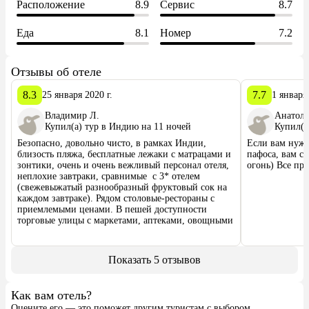
Расположение
8.9
Сервис
8.7
Еда
8.1
Номер
7.2
Отзывы об отеле
8.3
7.7
25 января 2020 г.
1 января 
Владимир Л.
Анатоли
Купил(а) тур в Индию на 11 ночей
Купил(а
Безопасно, довольно чисто, в рамках Индии, 
Если вам нуже
близость пляжа, бесплатные лежаки с матрацами и 
пафоса, вам сю
зонтики, очень и очень вежливый персонал отеля, 
огонь) Все пр
неплохие завтраки, сравнимые  с 3* отелем 
(свежевыжатый разнообразный фруктовый сок на 
каждом завтраке). Рядом столовые-рестораны с 
приемлемыми ценами. В пешей доступности 
торговые улицы с маркетами, аптеками, овощными 
и вещевыми лавками. Да, в номерах отеля чайник 
с чашками. Уборка и смена белья по заявке 
бесплатно и без волокиты, стоит только сказать на 
Показать 5 отзывов
стойке регистрации. Чаевые не приняты, но и не 
возбраняются.

Не понравилось: засилье русскоязычных, очень 
Как вам отель?
много набыченных, как утром в метро, или 
Оцените его — это поможет другим туристам с выбором
откровенно агрессивных, как будто вы им на яйца 