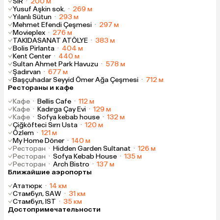
SIR
·
200 м
Yusuf Aşkin sok.
·
269 м
Yılanlı Sütun
·
293 м
Mehmet Efendi Çeşmesi
·
297 м
Movieplex
·
276 м
TAKIDASANAT ATÖLYE
·
383 м
Bolis Pirlanta
·
404 м
Kent Center
·
440 м
Sultan Ahmet Park Havuzu
·
578 м
Şadırvan
·
677 м
Başçuhadar Seyyid Ömer Ağa Çeşmesi
·
712 м
Рестораны и кафе
Кафе
·
Bellis Cafe
·
112 м
Кафе
·
Kadırga Çay Evi
·
129 м
Кафе
·
Sofya kebab house
·
132 м
Çiğköfteci Sırrı Usta
·
120 м
Özlem
·
121 м
My Home Döner
·
140 м
Ресторан
·
Hidden Garden Sultanat
·
126 м
Ресторан
·
Sofya Kebab House
·
135 м
Ресторан
·
Arch Bistro
·
137 м
Ближайшие аэропорты
Ататюрк
·
14 км
Стамбул, SAW
·
31 км
Стамбул, IST
·
35 км
Достопримечательности