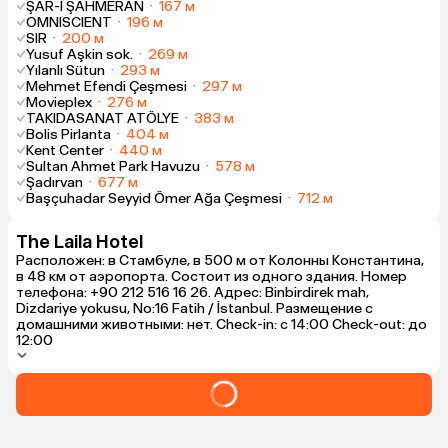
ŞAR-I ŞAHMERAN
·
167 м
OMNISCIENT
·
196 м
SIR
·
200 м
Yusuf Aşkin sok.
·
269 м
Yılanlı Sütun
·
293 м
Mehmet Efendi Çeşmesi
·
297 м
Movieplex
·
276 м
TAKIDASANAT ATÖLYE
·
383 м
Bolis Pirlanta
·
404 м
Kent Center
·
440 м
Sultan Ahmet Park Havuzu
·
578 м
Şadırvan
·
677 м
Başçuhadar Seyyid Ömer Ağa Çeşmesi
·
712 м
The Laila Hotel
Расположен: в Стамбуле, в 500 м от Колонны Константина,
в 48 км от аэропорта. Состоит из одного здания. Номер
телефона: +90 212 516 16 26. Адрес: Binbirdirek mah,
Dizdariye yokusu, No:16 Fatih / İstanbul. Размещение с
домашними животными: нет. Check-in: с 14:00 Check-out: до
12:00