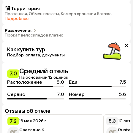
Территория
Прачечная, Обмен валюты, Камера хранения багажа
Подробнее
Развлечения
Прокат велосипедов платно
Как купить тур
Подбор, оплата, документы
Средний отель
7.0
На основании 12 оценок
Расположение
8.0
Еда
7.5
Сервис
7.0
Номер
5.6
Отзывы об отеле
7.2
5.3
16 мая 2026 г.
10 октя
Светлана К.
Ruste