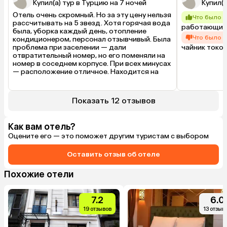
Купил(а) тур в Турцию на 7 ночей
Купил(а
Отель очень скромный. Но за эту цену нельзя 
Что было 
рассчитывать на 5 звезд. Хотя горячая вода 
работающий 
была, уборка каждый день, отопление 
Что было 
кондиционером, персонал отзывчивый. Была 
чайник токо
проблема при заселении — дали 
отвратительный номер, но его поменяли на 
номер в соседнем корпусе. При всех минусах 
— расположение отличное. Находится на 
историческом полуострове, все основные 
достопримечательности рядом в 5–10 
минутах ходьбы. Пешком доходили даже до 
Показать 12 отзывов
Галатского моста. Рекомендую отель для 
тех, кто хочет бюджетно посмотреть 
Стамбул.
Как вам отель?
Оцените его — это поможет другим туристам с выбором
Оставить отзыв об отеле
Похожие отели
7.2
6.0
19 отзывов
13 отзыв