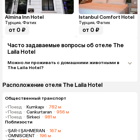
Almina Inn Hotel
Istanbul Comfort Hotel
Турция, Фатих
Турция, Фатих
от 0 ₽
от 0 ₽
Часто задаваемые вопросы об отеле The
Laila Hotel
Можно ли проживать с домашними животными в
The Laila Hotel?
Расположение отеля The Laila Hotel
Общественный транспорт
Поезд
·
Kumkapı
·
782 м
Поезд
·
Cankurtaran
·
956 м
Поезд
·
Sirkeci
·
981 м
Поблизости
ŞAR-I ŞAHMERAN
·
167 м
OMNISCIENT
·
196 м