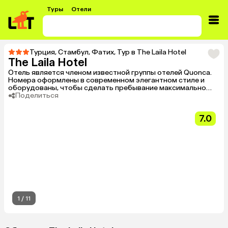
Туры
Отели
Турция
,
Стамбул
,
Фатих
,
Тур в The Laila Hotel
The Laila Hotel
Отель является членом известной группы отелей Quonca.
Номера оформлены в современном элегантном стиле и
оборудованы, чтобы сделать пребывание максимально
комфортным.
Поделиться
7.0
1
/
11