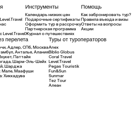
я
Инструменты
Помощь
Календарь низких цен
Как забронировать тур?
Level.Travel
Подарочные сертификаты
Правила въезда и визы
нас
Оформить тур в рассрочку
Ответы на вопросы
Партнерская программа
Акции
 Level.Travel
Журнал о путешествиях
ез перелета
Туры от туроператоров
очи,
Адлер,
СПб,
Москва
Anex
тамбул,
Анталья,
Алания
Biblio Globus
Пхукет,
Паттайя
Coral Travel
ргада,
Шарм-Эль-Шейх
Level.Travel
й,
Шарджа
Pegas Touristik
:
Мале,
Маафуши
Fun&Sun
а:
Хиккадува
Sunmar
Tez Tour
Алеан