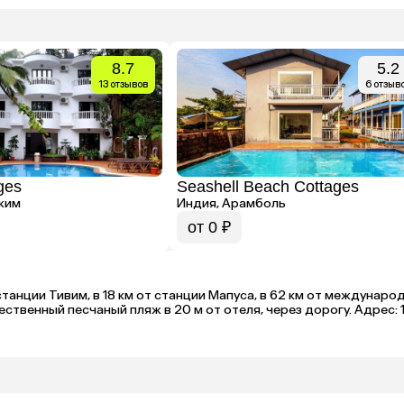
8.7
5.2
13 отзывов
6 отзыв
ges
Seashell Beach Cottages
жим
Индия, Арамболь
от 0 ₽
 станции Тивим, в 18 км от станции Мапуса, в 62 км от междуна
твенный песчаный пляж в 20 м от отеля, через дорогу. Адрес: 1