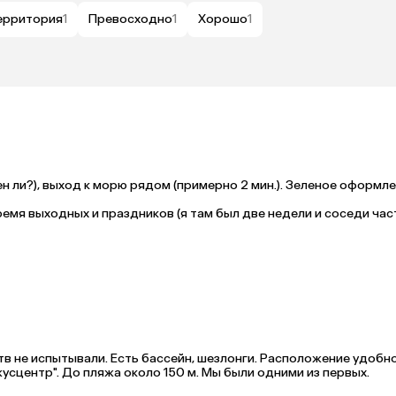
ерритория
1
Превосходно
1
Хорошо
1
н ли?), выход к морю рядом (примерно 2 мин.). Зеленое оформле
емя выходных и праздников (я там был две недели и соседи част
ению, единственный на всей территории)))

ице), товарами ширпотреба и сувенирами займет 1 мин.

едой и напитками.

но заправиться.

тв не испытывали. Есть бассейн, шезлонги. Расположение удобное
жусцентр". До пляжа около 150 м. Мы были одними из первых.