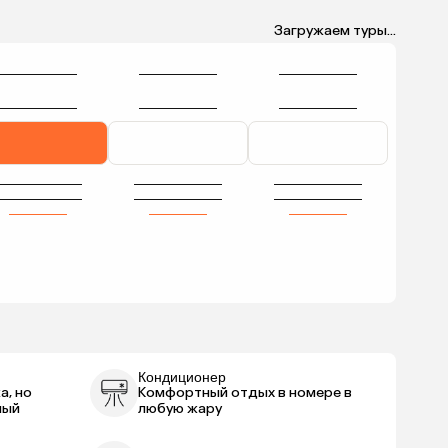
Загружаем туры...
Кондиционер
а, но
Комфортный отдых в номере в
ный
любую жару