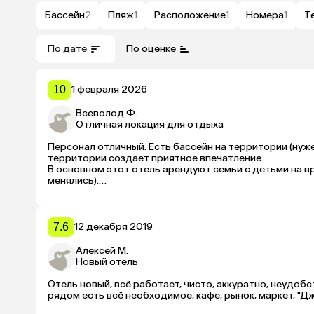
Бассейн
2
Пляж
1
Расположение
1
Номера
1
Т
По дате
По оценке
10
1 февраля 2026
Всеволод Ф.
Отличная локация для отдыха
Персонал отличный. Есть бассейн на территории (нуже
территории создает приятное впечатление.

В основном этот отель арендуют семьи с детьми на вр
менялись).

Домик достался с витринным остеклением, он, к сожал
Выход на улицу с обменником, симками (на соседней ул
В самом переулке есть минимаркет и маленькое кафе с 
В самом отеле тоже есть чем перекусить или полноцен
7.6
12 декабря 2019
Место хорошее. Рекомендую.
Алексей М.
Новый отель
Отель новый, всё работает, чисто, аккуратно, неудобс
рядом есть всё необходимое, кафе, рынок, маркет, "Д