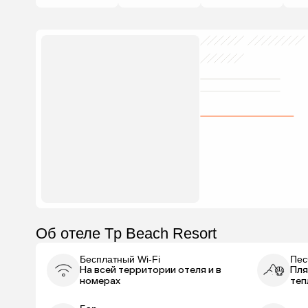
Об отеле Tp Beach Resort
Бесплатный Wi-Fi
Пес
На всей территории отеля и в
Пля
номерах
теп