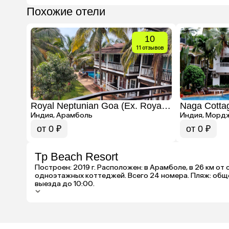
Похожие отели
10
11 отзывов
Royal Neptunian Goa (Ex. Royal Tulip Beach Cottages)
Naga Cotta
Индия, Арамболь
Индия, Морд
от 0 ₽
от 0 ₽
Tp Beach Resort
Построен: 2019 г. Расположен: в Арамболе, в 26 км от
одноэтажных коттеджей. Всего 24 номера. Пляж: общес
выезда до 10:00.