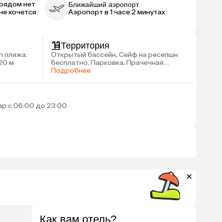
 рядом нет
Ближайший аэропорт
не хочется
Аэропорт в 1 часе 2 минутах
Территория
п пляжа:
Открытый бассейн, Сейф на ресепшн
20 м
бесплатно, Парковка, Прачечная
платно
Подробнее
ар с 06:00 до 23:00
Как вам отель?