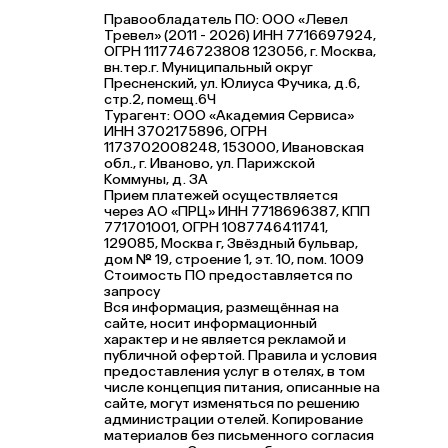
Правообладатель ПО: ООО «Левел
Тревел» (2011 - 2026) ИНН 7716697924,
ОГРН 1117746723808 123056, г. Москва,
вн.тер.г. Муниципальный округ
Пресненский, ул. Юлиуса Фучика, д.6,
стр.2, помещ.6Ч
Турагент: ООО «Академия Сервиса»
ИНН 3702175896, ОГРН
1173702008248, 153000, Ивановская
обл., г. Иваново, ул. Парижской
Коммуны, д. ЗА
Прием платежей осуществляется
через АО «ПРЦ» ИНН 7718696387, КПП
771701001, ОГРН 1087746411741,
129085, Москва г, Звёздный бульвар,
дом № 19, строение 1, эт. 10, пом. 1009
Стоимость ПО предоставляется по
запросу
Вся информация, размещённая на
сайте, носит информационный
характер и не является рекламой и
публичной офертой. Правила и условия
предоставления услуг в отелях, в том
числе концепция питания, описанные на
сайте, могут изменяться по решению
администрации отелей. Копирование
материалов без письменного согласия