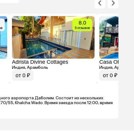
8.0
ов
5 отзывов
Adrista Divine Cottages
Casa Obrigad
Индия, Арамболь
Индия, Арамбол
от 0 ₽
от 0 ₽
родного аэропорта Даболим. Состоит из нескольких
70/55, Khalcha Wado. Время заезда после 12:00, время