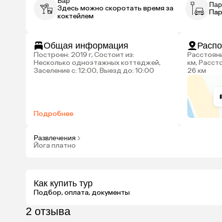
Бар
Пар
Здесь можно скоротать время за
Пар
коктейлем
Общая информация
Расп
Построен: 2019 г, Состоит из:
Расстояние до аэропорта Даболим: 62
Несколько одноэтажных коттеджей,
км, Расст
Заселение с: 12:00, Выезд до: 10:00
26 км
Подробнее
Развлечения
Йога платно
Как купить тур
Подбор, оплата, документы
2 отзыва