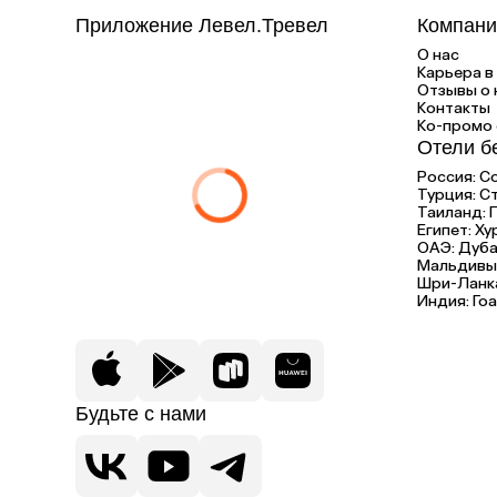
Приложение Левел.Тревел
Компани
О нас
Карьера в 
Отзывы о 
Контакты
Ко-промо с
Отели б
Россия:
С
Турция:
С
Таиланд:
Египет:
Ху
ОАЭ:
Дуба
Мальдивы
Шри-Ланк
Индия:
Гоа
Будьте с нами