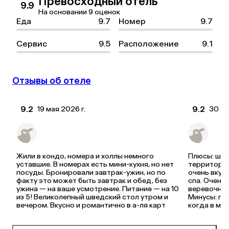
Превосходный отель
9.9
На основании 9 оценок
Еда
9.7
Номер
9.7
Сервис
9.5
Расположение
9.1
Отзывы об отеле
9.2
9.2
19 мая 2026 г.
30 ап
Ольга Ц.
Анаст
Купил(а) тур во Вьетнам на 4 ночи
Купил
Жили в кондо, номера и холлы немного 
Плюсы: шик
уставшие. В номерах есть мини-кухня, но нет 
территория
посуды. Бронировали завтрак-ужин, но по 
очень вкусн
факту это может быть завтрак и обед, без 
спа. Очень
ужина — на ваше усмотрение. Питание — на 10 
веревочный 
из 5! Великолепный шведский стол утром и 
Минусы: пля
вечером. Вкусно и романтично в а-ля карт 
когда в мо
ресторане «Тропикана» на берегу. Весело и 
много мусо
интересно в пивном ресторане в 
сотрудники