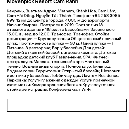
Movenpick Resort Cam Ranh
Камрань, Вьетнам Адрес: Vietnam, Khánh Hòa, Cam Lâm,
Cam Hải Đông, Nguyễn Tất Thành. Телефон: +84 258 3985
999. 12 км до центра города. 4000 м до аэропорта
Нячанг Камрань. Построен в 2019. Состоит из 13-
этажного здания и 118 вилл с бассейнами. Заселение с
15:00, выезд до 12:00. Трансфер: Трансфер. Стойка
регистрации — Круглосуточная Общественный песчаный
пляж. Протяженность пляжа — 50 м. Линия пляжа — 1
Питание: 3 ресторана; Бар у бассейна Для детей:
Детский открытый бассейн; ​игровая комната; Детская
площадка; ​детский клуб Развлечения: SPA; Фитнес-
центр; ​сауна; Массаж; ​теннисный корт; Настольный
теннис; Водные виды спорта; Ночной клуб; ​бильярд;
Водные горки Территория: Открытый бассейн; Шезлонги
и зонтики у бассейна; Лобби-лаундж; Лаундж Residence;
Парковка; Услуги глажения одежды; Услуги прачечной
ихимчистки; Камера хранения багажа; Круглосуточная
стойка регистрации; Конференц-зал; Wi-Fi