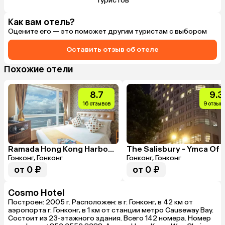
туристов
Как вам отель?
Оцените его — это поможет другим туристам с выбором
Оставить отзыв об отеле
Похожие отели
8.7
9.3
16 отзывов
9 отзыв
Ramada Hong Kong Harbour View
Гонконг, Гонконг
Гонконг, Гонконг
от 0 ₽
от 0 ₽
Cosmo Hotel
Построен: 2005 г. Расположен: в г. Гонконг, в 42 км от
аэропорта г. Гонконг, в 1 км от станции метро Causeway Bay.
Состоит из 23-этажного здания. Всего 142 номера. Номер