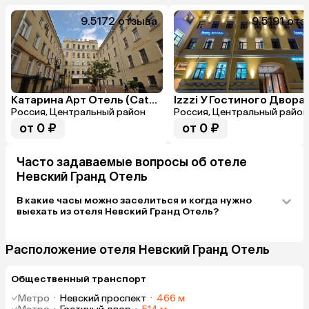
9.5
172 отзыва
9.5
191 отз
Катарина Арт Отель (Catherine Art Hotel)
Izzzi У Гостиного Двора
Россия, Центральный район
Россия, Центральный район
от 0 ₽
от 0 ₽
Часто задаваемые вопросы об отеле
Невский Гранд Отель
В какие часы можно заселиться и когда нужно
выехать из отеля Невский Гранд Отель?
Расположение отеля Невский Гранд Отель
Общественный транспорт
Метро
·
Невский проспект
·
466 м