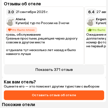
Отзывы об отеле
3.0
6.4
21 сентября 2025 г.
27 авг
Alena
Evgeni
Купил(а) тур по России на 3 ночи
Купил(а
Что было плохо
Что было 
грязь, обслуживание

Ожидание и р
Грязные простыни, рецепция через дорогу 
доплатили р
совсем в другом месте 

номер фотогр
не первый ра
отдыхала тут несколько лет назад и было 
намного лучше
Показать 371 отзыв
Как вам отель?
Оцените его — это поможет другим туристам с выбором
Оставить отзыв об отеле
Похожие отели