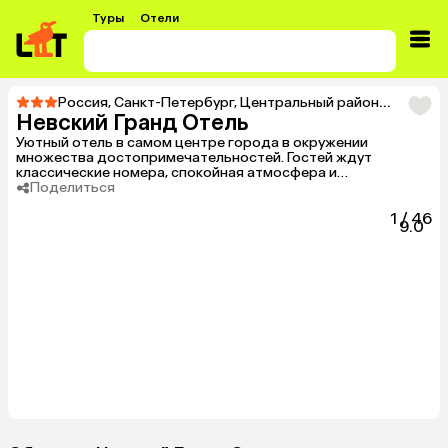
Туры
Отели
Россия
,
Санкт-Петербург
,
Центральный район
,
Тур в Не
Невский Гранд Отель
Уютный отель в самом центре города в окружении
множества достопримечательностей. Гостей ждут
классические номера, спокойная атмосфера и
доброжелательный персонал.
Поделиться
1
/
46
9.0