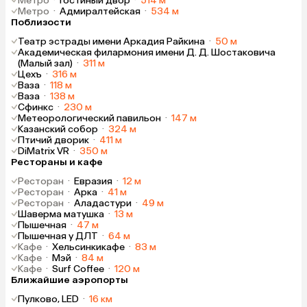
Метро
·
Гостиный двор
·
514 м
Метро
·
Адмиралтейская
·
534 м
Поблизости
Театр эстрады имени Аркадия Райкина
·
50 м
Академическая филармония имени Д. Д. Шостаковича
(Малый зал)
·
311 м
Цехъ
·
316 м
Ваза
·
118 м
Ваза
·
138 м
Сфинкс
·
230 м
Метеорологический павильон
·
147 м
Казанский собор
·
324 м
Птичий дворик
·
411 м
DiMatrix VR
·
350 м
Рестораны и кафе
Ресторан
·
Евразия
·
12 м
Ресторан
·
Арка
·
41 м
Ресторан
·
Аладастури
·
49 м
Шаверма матушка
·
13 м
Пышечная
·
47 м
Пышечная у ДЛТ
·
64 м
Кафе
·
Хельсинкикафе
·
83 м
Кафе
·
Мэй
·
84 м
Кафе
·
Surf Coffee
·
120 м
Ближайшие аэропорты
Пулково, LED
·
16 км