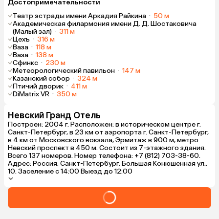
Достопримечательности
Театр эстрады имени Аркадия Райкина
·
50 м
Академическая филармония имени Д. Д. Шостаковича
(Малый зал)
·
311 м
Цехъ
·
316 м
Ваза
·
118 м
Ваза
·
138 м
Сфинкс
·
230 м
Метеорологический павильон
·
147 м
Казанский собор
·
324 м
Птичий дворик
·
411 м
DiMatrix VR
·
350 м
Невский Гранд Отель
Построен: 2004 г. Расположен: в историческом центре г.
Санкт-Петербург, в 23 км от аэропорта г. Санкт-Петербург,
в 4 км от Московского вокзала, Эрмитаж в 900 м, метро
Невский проспект в 450 м. Состоит из 7-этажного здания.
Всего 137 номеров. Номер телефона: +7 (812) 703-38-60.
Адрес: Россия, Санкт-Петербург, Большая Конюшенная ул.,
10. Заселение с 14:00 Выезд до 12:00