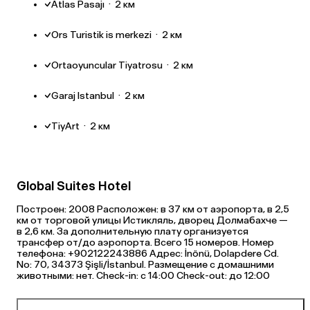
Atlas Pasajı
·
2 км
Ors Turistik is merkezi
·
2 км
Ortaoyuncular Tiyatrosu
·
2 км
Garaj Istanbul
·
2 км
TiyArt
·
2 км
Global Suites Hotel
Построен: 2008 Расположен: в 37 км от аэропорта, в 2,5
км от торговой улицы Истикляль, дворец Долмабахче —
в 2,6 км. За дополнительную плату организуется
трансфер от/до аэропорта. Всего 15 номеров. Номер
телефона: +902122243886 Адрес: İnönü, Dolapdere Cd.
No: 70, 34373 Şişli/İstanbul. Размещение с домашними
животными: нет. Check-in: с 14:00 Check-out: до 12:00