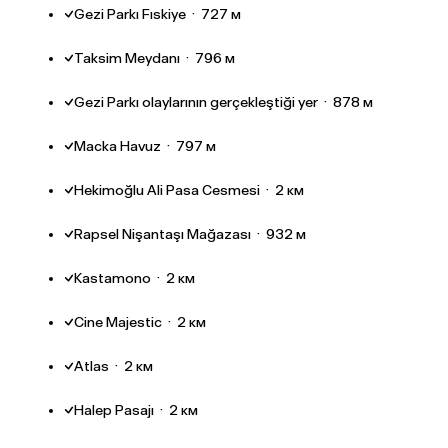
Gezi Parkı Fıskiye
·
727 м
Taksim Meydanı
·
796 м
Gezi Parkı olaylarının gerçekleştiği yer
·
878 м
Macka Havuz
·
797 м
Hekimoğlu Ali Pasa Cesmesi
·
2 км
Rapsel Nişantaşı Mağazası
·
932 м
Kastamono
·
2 км
Cine Majestic
·
2 км
Atlas
·
2 км
Halep Pasajı
·
2 км