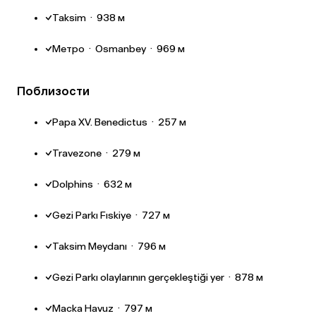
Taksim
·
938 м
Метро
·
Osmanbey
·
969 м
Поблизости
Papa XV. Benedictus
·
257 м
Travezone
·
279 м
Dolphins
·
632 м
Gezi Parkı Fıskiye
·
727 м
Taksim Meydanı
·
796 м
Gezi Parkı olaylarının gerçekleştiği yer
·
878 м
Macka Havuz
·
797 м