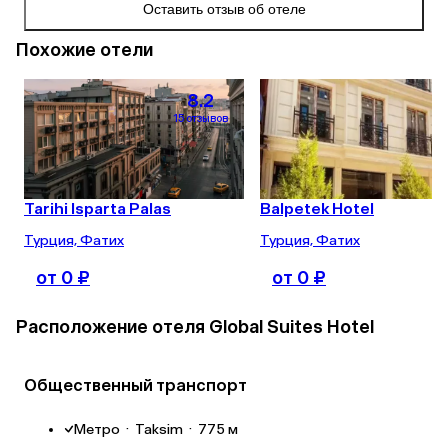
поэтому пр
Оставить отзыв об отеле
жарко.

Очень милы
Похожие отели
Что было
8.2
Отелей и а
15 отзывов
Но букваль
некое гетто
кровати и г
нескончаем
фотогенична
расстройст
Tarihi Isparta Palas
Balpetek Hotel
- бранзы, с
тремя намаз
Турция, Фатих
Турция, Фатих
Вареные яй
сосиски - б
от 0 ₽
от 0 ₽
Расположение отеля Global Suites Hotel
Общественный транспорт
Метро
·
Taksim
·
775 м