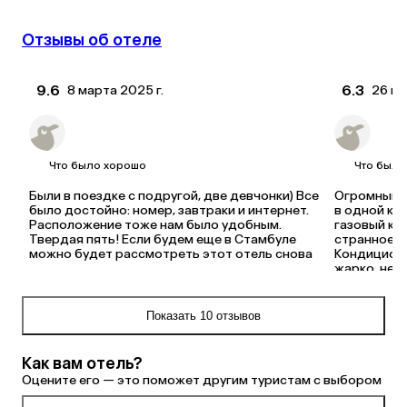
Отзывы об отеле
9.6
6.3
8 марта 2025 г.
26 ию
Anna
Vera
Купил(а) тур в Турцию на 3 ночи
Купил
Что было хорошо
Что было
Были в поездке с подругой, две девчонки) Все 
Огромный н
было достойно: номер, завтраки и интернет. 
в одной ко
Расположение тоже нам было удобным. 
газовый кот
Твердая пять! Если будем еще в Стамбуле 
странное ре
можно будет рассмотреть этот отель снова
Кондиционе
жарко, нес
Очень тесны
строителям 
отелю.

Показать 10 отзывов
Есть кухня,
порошка, по
считая четы
Как вам отель?
В окнах сде
Оцените его — это поможет другим туристам с выбором
с улицы все
Электричес