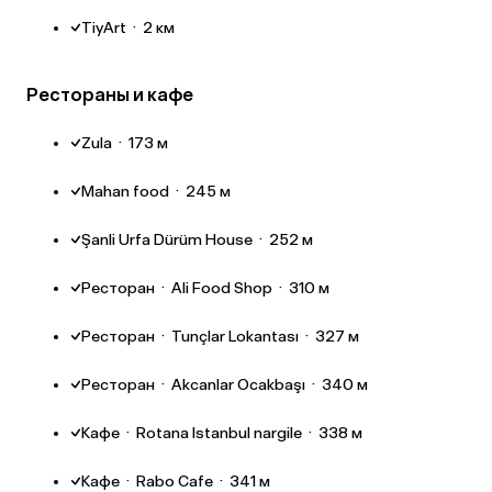
TiyArt
·
2 км
Рестораны и кафе
Zula
·
173 м
Mahan food
·
245 м
Şanli Urfa Dürüm House
·
252 м
Ресторан
·
Ali Food Shop
·
310 м
Ресторан
·
Tunçlar Lokantası
·
327 м
Ресторан
·
Akcanlar Ocakbaşı
·
340 м
Кафе
·
Rotana Istanbul nargile
·
338 м
Кафе
·
Rabo Cafe
·
341 м