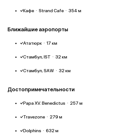
Кафе
·
Strand Cafe
·
354 м
Ближайшие аэропорты
Ататюрк
·
17 км
Стамбул, IST
·
32 км
Стамбул, SAW
·
32 км
Достопримечательности
Papa XV. Benedictus
·
257 м
Travezone
·
279 м
Dolphins
·
632 м