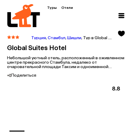
Туры
Отели
Турция
,
Стамбул
,
Шишли
,
Тур в Global Suites Hotel
Global Suites Hotel
Небольшой уютный отель, расположенный в оживленном
центре прекрасного Стамбула, недалеко от
очаровательной площади Таксим и одноименной
станции метро, а также в нескольких минутах ходьбы от
Поделиться
пешеходной торговой улицы Истикляль.
8.8