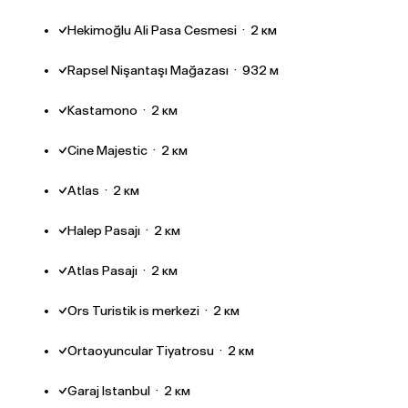
Hekimoğlu Ali Pasa Cesmesi
·
2 км
Rapsel Nişantaşı Mağazası
·
932 м
Kastamono
·
2 км
Cine Majestic
·
2 км
Atlas
·
2 км
Halep Pasajı
·
2 км
Atlas Pasajı
·
2 км
Ors Turistik is merkezi
·
2 км
Ortaoyuncular Tiyatrosu
·
2 км
Garaj Istanbul
·
2 км