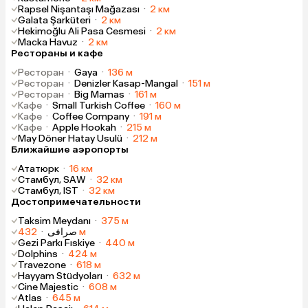
Rapsel Nişantaşı Mağazası
·
2 км
Galata Şarküteri
·
2 км
Hekimoğlu Ali Pasa Cesmesi
·
2 км
Macka Havuz
·
2 км
Рестораны и кафе
Ресторан
·
Gaya
·
136 м
Ресторан
·
Denizler Kasap-Mangal
·
151 м
Ресторан
·
Big Mamas
·
161 м
Кафе
·
Small Turkish Coffee
·
160 м
Кафе
·
Coffee Company
·
191 м
Кафе
·
Apple Hookah
·
215 м
May Döner Hatay Usulü
·
212 м
Ближайшие аэропорты
Ататюрк
·
16 км
Стамбул, SAW
·
32 км
Стамбул, IST
·
32 км
Достопримечательности
Taksim Meydanı
·
375 м
·
صرافی
432 м
Gezi Parkı Fıskiye
·
440 м
Dolphins
·
424 м
Travezone
·
618 м
Hayyam Stüdyoları
·
632 м
Cine Majestic
·
608 м
Atlas
·
645 м