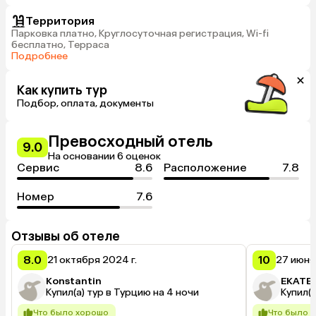
Территория
Парковка платно, Круглосуточная регистрация, Wi-fi
бесплатно, Терраса
Подробнее
Как купить тур
Подбор, оплата, документы
Превосходный отель
9.0
На основании 6 оценок
Сервис
8.6
Расположение
7.8
Номер
7.6
Отзывы об отеле
8.0
10
21 октября 2024 г.
27 июня
Konstantin
EKATE
Купил(а) тур в Турцию на 4 ночи
Купил(а
Что было хорошо
Что было 