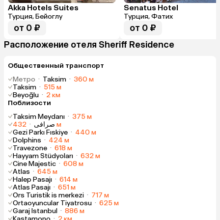
Akka Hotels Suites
Senatus Hotel
Турция, Бейоглу
Турция, Фатих
от 0 ₽
от 0 ₽
Расположение отеля Sheriff Residence
Общественный транспорт
Метро
·
Taksim
·
360 м
Taksim
·
515 м
Beyoğlu
·
2 км
Поблизости
Taksim Meydanı
·
375 м
·
صرافی
432 м
Gezi Parkı Fıskiye
·
440 м
Dolphins
·
424 м
Travezone
·
618 м
Hayyam Stüdyoları
·
632 м
Cine Majestic
·
608 м
Atlas
·
645 м
Halep Pasajı
·
614 м
Atlas Pasajı
·
651 м
Ors Turistik is merkezi
·
717 м
Ortaoyuncular Tiyatrosu
·
625 м
Garaj Istanbul
·
886 м
Kastamono
·
2 км