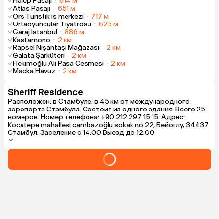
Halep Pasajı
·
614 м
Atlas Pasajı
·
651 м
Ors Turistik is merkezi
·
717 м
Ortaoyuncular Tiyatrosu
·
625 м
Garaj Istanbul
·
886 м
Kastamono
·
2 км
Rapsel Nişantaşı Mağazası
·
2 км
Galata Şarküteri
·
2 км
Hekimoğlu Ali Pasa Cesmesi
·
2 км
Macka Havuz
·
2 км
Sheriff Residence
Расположен: в Стамбуле, в 45 км от международного
аэропорта Стамбула. Состоит из одного здания. Всего 25
номеров. Номер телефона: +90 212 297 15 15. Адрес:
Kocatepe mahallesi cambazoğlu sokak no.22, Бейоглу, 34437
Стамбул. Заселение с 14:00 Выезд до 12:00