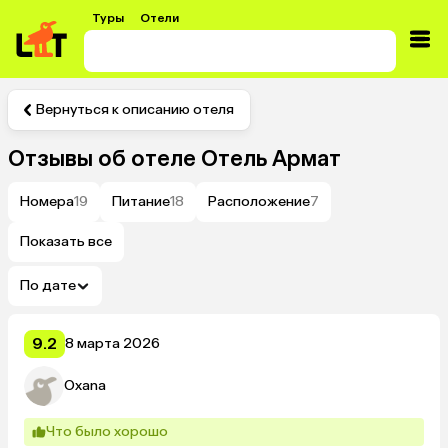
Туры
Отели
Вернуться к описанию отеля
Отзывы об отеле
Отель Армат
Номера
19
Питание
18
Расположение
7
Показать все
По дате
9.2
8 марта 2026
Oxana
Что было хорошо