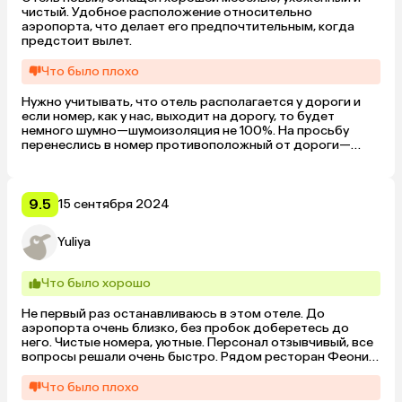
чистый. Удобное расположение относительно 
аэропорта, что делает его предпочтительным, когда 
предстоит вылет.
Что было плохо
Нужно учитывать, что отель располагается у дороги и 
если номер, как у нас, выходит на дорогу, то будет 
немного шумно—шумоизоляция не 100%. На просьбу 
перенеслись в номер противоположный от дороги—
отказали. 

На втором этаже из- за дизайна здания странные окна- 
вроде есть и вроде их нет, тк уровень подоконника на 
уровне головы. 

9.5
15 сентября 2024
Также существенный минус-это завтрак. На одну 
персону 600₽. Что входит в эту сумму: вареные яйца, 
Yuliya
соски, хлеб, овощи, сыр, колбаса, каша, сладкий йогурт, 
выпечка.

Расстроило согласованность персонала между собой. 
Что было хорошо
Несмотря на заранее оплаченный завтрак, в ресторане 
сначала отказали, сославшись на то, что он,  по 
Не первый раз останавливаюсь в этом отеле. До 
информации сотрудника ресепшена, не оплачен.
аэропорта очень близко, без пробок доберетесь до 
него. Чистые номера, уютные. Персонал отзывчивый, все 
вопросы решали очень быстро. Рядом ресторан Феонит 
с вкусной едой.
Что было плохо