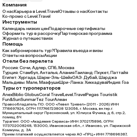
Компания
О нас
Карьера в Level.Travel
Отзывы о нас
Контакты
Ко-промо с Level.Travel
Инструменты
Календарь низких цен
Подарочные сертификаты
Оформить тур в рассрочку
Партнерская программа
Журнал о путешествиях
Помощь
Как забронировать тур?
Правила въезда и визы
Ответы на вопросы
Акции
Отели без перелета
Россия:
Сочи,
Адлер,
СПб,
Москва
Турция:
Стамбул,
Анталья,
Алания
Таиланд:
Пхукет,
Паттайя
Египет:
Хургада,
Шарм-Эль-Шейх
ОАЭ:
Дубай,
Шарджа
Мальдивы:
Мале,
Маафуши
Шри-Ланка:
Хиккадува
Индия:
Гоа
Туры от туроператоров
Anex
Biblio Globus
Coral Travel
Level.Travel
Pegas Touristik
Fun&Sun
Sunmar
Tez Tour
Алеан
Правообладатель ПО: ООО «Левел Тревел» (2011 - 2026) ИНН
7716697924, ОГРН 1117746723808 123056, г. Москва, вн.тер.г.
Муниципальный округ Пресненский, ул. Юлиуса Фучика, д.6, стр.2,
помещ.6Ч
Турагент: ООО «Академия Сервиса» ИНН 3702175896, ОГРН
1173702008248, 153000, Ивановская обл., г. Иваново, ул. Парижской
Коммуны, д. ЗА
Прием платежей осуществляется через АО «ПРЦ» ИНН 7718696387,