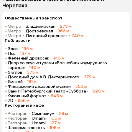
Черепаха
Общественный транспорт
Метро
·
Владимирская
·
273 м
Метро
·
Достоевская
·
366 м
Метро
·
Лиговский проспект
·
740 м
Поблизости
Элли
·
136 м
Лев
·
137 м
Железный дровосек
·
143 м
Двор со скульптурами «Волшебник изумрудного
города»
·
140 м
5 углов
·
375 м
Доходный дом А.В. Дехтеринского
·
379 м
Ямской
·
161 м
Филармония джазовой музыки
·
550 м
Санкт-Петербургский театр «Суббота»
·
620 м
Кукольный формат
·
645 м
7D
·
656 м
Рестораны и кафе
Ресторан
·
Симпозиум
·
28 м
Ресторан
·
Umami
·
100 м
Ресторан
·
Umami
·
127 м
Шаверма с локоть
·
108 м