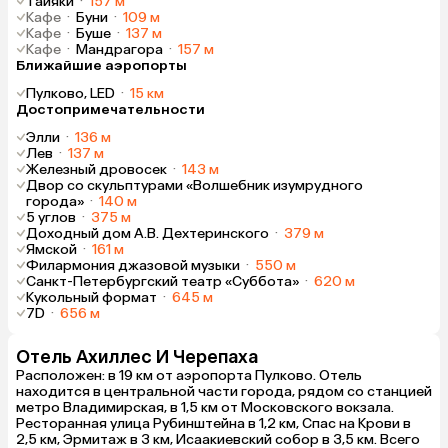
Тайяки
·
157 м
Кафе
·
Буни
·
109 м
Кафе
·
Буше
·
137 м
Кафе
·
Мандрагора
·
157 м
Ближайшие аэропорты
Пулково, LED
·
15 км
Достопримечательности
Элли
·
136 м
Лев
·
137 м
Железный дровосек
·
143 м
Двор со скульптурами «Волшебник изумрудного
города»
·
140 м
5 углов
·
375 м
Доходный дом А.В. Дехтеринского
·
379 м
Ямской
·
161 м
Филармония джазовой музыки
·
550 м
Санкт-Петербургский театр «Суббота»
·
620 м
Кукольный формат
·
645 м
7D
·
656 м
Отель Ахиллес И Черепаха
Расположен: в 19 км от аэропорта Пулково. Отель
находится в центральной части города, рядом со станцией
метро Владимирская, в 1,5 км от Московского вокзала.
Ресторанная улица Рубинштейна в 1,2 км, Спас на Крови в
2,5 км, Эрмитаж в 3 км, Исаакиевский собор в 3,5 км. Всего