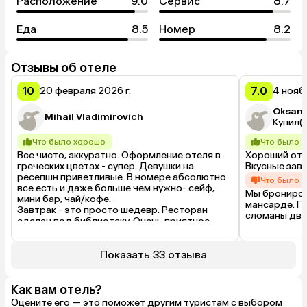
Расположение
9.0
Сервис
8.7
Еда
8.5
Номер
8.2
Отзывы об отеле
10
7.0
20 февраля 2026 г.
4 нояб
Oksan
Mihail Vladimirovich
Купил(а
Что было хорошо
Что было 
Все чисто, аккуратно. Оформление отеля в 
Хороший оте
греческих цветах - супер. Девушки на 
Вкусные завт
ресепшн приветливые. В номере абсолютно 
Что было 
все есть и даже больше чем нужно- сейф, 
Мы бронирова
мини бар, чай/кофе. 

мансарде. По
Завтрак - это просто шедевр. Ресторан 
сломаны две
сделан под библиотеку. Очень приятное 
менять комна
место! Континентальный завтра, все вкусно.
совсем соотв
Что было плохо
информацию 
Показать 33 отзыва
Некоторые видел писали - маленький номер. 
хранения при
Мы брали с сыном небольшой стандартный 
платная при 
номер. Да, он не большой. Но зачем 
Как вам отель?
переплачивать за большой номер? Хотя 
Оцените его — это поможет другим туристам с выбором
можно было и такой выбрать за разумную 