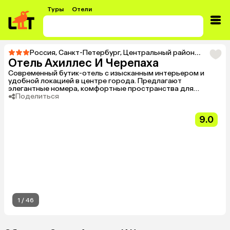
Туры
Отели
Россия
,
Санкт-Петербург
,
Центральный район
,
Тур в От
Отель Ахиллес И Черепаха
Современный бутик-отель с изысканным интерьером и
удобной локацией в центре города. Предлагают
элегантные номера, комфортные пространства для
полноценного отдыха и приятный сервис.
Поделиться
9.0
1
/
46