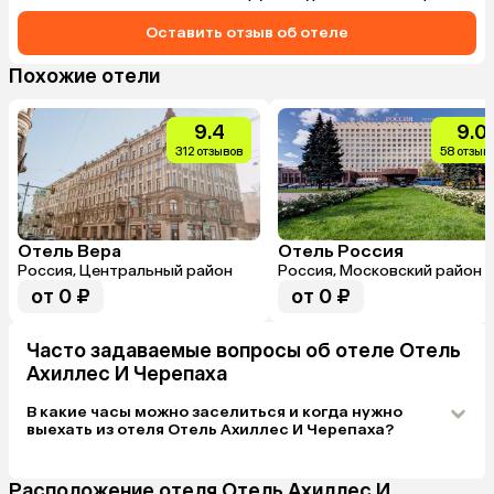
переплату. Люди или по делам приезжают, 
или в путешествие - просто переночевать, а 
Оставить отзыв об отеле
не в настольный теннис в номере играть. 
Отличная бизнес модель. Соотношение 
Похожие отели
цена/качкство - 10 баллов.
9.4
9.0
312 отзывов
58 отзыв
Отель Вера
Отель Россия
Россия, Центральный район
Россия, Московский район
от 0 ₽
от 0 ₽
Часто задаваемые вопросы об отеле Отель
Ахиллес И Черепаха
В какие часы можно заселиться и когда нужно
выехать из отеля Отель Ахиллес И Черепаха?
Расположение отеля Отель Ахиллес И