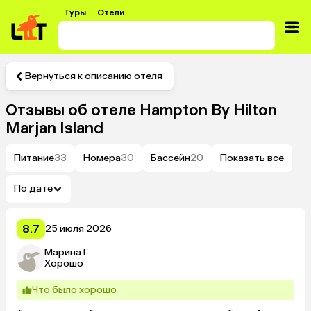
Туры
Отели
Вернуться к описанию отеля
Отзывы об отеле
Hampton By Hilton
Marjan Island
Питание
33
Номера
30
Бассейн
20
Показать все
По дате
8.7
25 июля 2026
Марина Г.
Хорошо
Что было хорошо