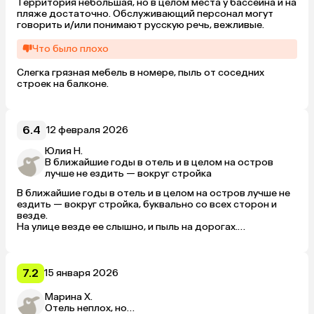
Территория небольшая, но в целом места у бассейна и на 
пляже достаточно. Обслуживающий персонал могут 
говорить и/или понимают русскую речь, вежливые.
Что было плохо
Слегка грязная мебель в номере, пыль от соседних 
строек на балконе.
6.4
12 февраля 2026
Юлия Н.
В ближайшие годы в отель и в целом на остров
лучше не ездить — вокруг стройка
В ближайшие годы в отель и в целом на остров лучше не 
ездить — вокруг стройка, буквально со всех сторон и 
везде. 

На улице везде ее слышно, и пыль на дорогах.

Отель вроде и неплохой — новый, симпатичные номера, 
но территории нет совсем, сервис удивил своим 
отсутствием. Понравилась только русскоговорящая 
сотрудница на ресепшен, все остальное разочаровало. 
7.2
15 января 2026
На 3 просьбы мелкие (типа принести воду и тапки в 
номер) делали в лучшем случае 1,5–2, дико громкая 
Марина Х.
анимация и музыка из ресторанов — днем, видимо, в 
Отель неплох, но…