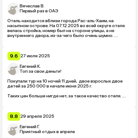
большинстве.
Вячеслав В.
Первый раз в ОАЭ
Отель находится вблизи города Рас-аль-Хаим, на 
насыпном острове. На 07.12.2025 во всей округе отеля 
велась стройка, номер был на стороне улицы, а не 
внутреннего двора, из-за чего было очень шумно. 
Персонал отлично работает, все было прекрасно, и все 
проблемы решались через ватсапп. Вайфай на всей 
территории отеля отличный. В столовой можно 
столкнуться с очередями и нехваткой столов, за 7 дней 
9.6
27 июля 2025
был один такой случай. Экскурсии можно спокойно 
покупать у отельных гидов, цены средние. 
Eвгений К.
Топ за свои деньги!
Покупали тур на 10 ночей 11 дней,  двое взрослых двое 
детей за 250 000 в начале июня 2025 г.

Таких цен больше нигде нет, за такое качество отеля. 

Из плюсов могу отметить:

• Качественная еда, включённый в стоимость алкоголь, 
8.8
29 апреля 2025
ежедневная уборка номеров, детская комната, тень от 
отеля позволяет даже в июне достаточно комфортно 
Евгений Г.
находиться вечером на улице. 

Приятный отдых в апреле
Русскоязычный персонал, различные спортивные 