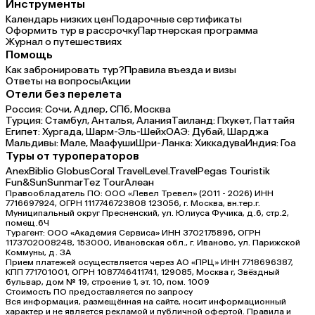
Инструменты
Календарь низких цен
Подарочные сертификаты
Оформить тур в рассрочку
Партнерская программа
Журнал о путешествиях
Помощь
Как забронировать тур?
Правила въезда и визы
Ответы на вопросы
Акции
Отели без перелета
Россия:
Сочи,
Адлер,
СПб,
Москва
Турция:
Стамбул,
Анталья,
Алания
Таиланд:
Пхукет,
Паттайя
Египет:
Хургада,
Шарм-Эль-Шейх
ОАЭ:
Дубай,
Шарджа
Мальдивы:
Мале,
Маафуши
Шри-Ланка:
Хиккадува
Индия:
Гоа
Туры от туроператоров
Anex
Biblio Globus
Coral Travel
Level.Travel
Pegas Touristik
Fun&Sun
Sunmar
Tez Tour
Алеан
Правообладатель ПО: ООО «Левел Тревел» (2011 - 2026) ИНН
7716697924, ОГРН 1117746723808 123056, г. Москва, вн.тер.г.
Муниципальный округ Пресненский, ул. Юлиуса Фучика, д.6, стр.2,
помещ.6Ч
Турагент: ООО «Академия Сервиса» ИНН 3702175896, ОГРН
1173702008248, 153000, Ивановская обл., г. Иваново, ул. Парижской
Коммуны, д. ЗА
Прием платежей осуществляется через АО «ПРЦ» ИНН 7718696387,
КПП 771701001, ОГРН 1087746411741, 129085, Москва г, Звёздный
бульвар, дом № 19, строение 1, эт. 10, пом. 1009
Стоимость ПО предоставляется по запросу
Вся информация, размещённая на сайте, носит информационный
характер и не является рекламой и публичной офертой. Правила и