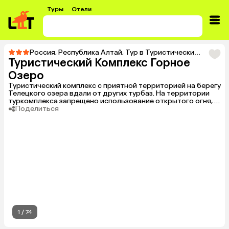
Туры
Отели
Россия
,
Республика Алтай
,
Тур в Туристический Комплекс Горное Озеро
Туристический Комплекс Горное
Озеро
Туристический комплекс с приятной территорией на берегу
Телецкого озера вдали от других турбаз. На территории
туркомплекса запрещено использование открытого огня, в
том числе не предусмотрена возможность
Поделиться
самостоятельного приготовления шашлыков.
1
/
74