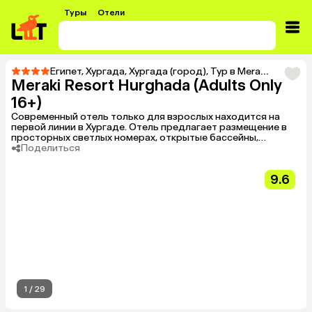
Туры
Отели
Египет
,
Хургада
,
Хургада (город)
,
Тур в Meraki Resort Hurghada (Adults Only 16+)
Meraki Resort Hurghada (Adults Only
16+)
Современный отель только для взрослых находится на
первой линии в Хургаде. Отель предлагает размещение в
просторных светлых номерах, открытые бассейны,
изысканные рестораны и бары, а также спа-центр.
Поделиться
Идеально подходит для спокойного пляжного отдыха.
9.6
1
/
29