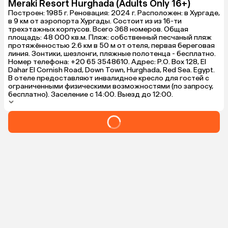
Meraki Resort Hurghada (Adults Only 16+)
Построен: 1985 г. Реновация: 2024 г. Расположен: в Хургаде,
в 9 км от аэропорта Хургады. Состоит из из 16-ти
трехэтажных корпусов. Всего 368 номеров. Общая
площадь: 48 000 кв.м. Пляж: собственный песчаный пляж
протяжённостью 2.6 км в 50 м от отеля, первая береговая
линия. Зонтики, шезлонги, пляжные полотенца - бесплатно.
Номер телефона: +20 65 3548610. Адрес: P.O. Box 128, El
Dahar El Cornish Road, Down Town, Hurghada, Red Sea. Egypt.
В отеле предоставляют инвалидное кресло для гостей с
ограниченными физическими возможностями (по запросу,
бесплатно). Заселение с 14:00. Выезд до 12:00.