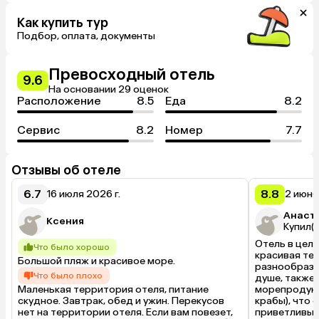
Как купить тур
Подбор, оплата, документы
Превосходный отель
9.6
На основании 29 оценок
Расположение
8.5
Еда
8.2
Сервис
8.2
Номер
7.7
Отзывы об отеле
6.7
8.8
16 июля 2026 г.
2 июня
Анаста
Ксения
Купил(а
Отель в цело
Что было хорошо
красивая тер
Большой пляж и красивое море.
разнообразна
Что было плохо
душе, также 
Маленькая территория отеля, питание 
морепродукт
скудное. Завтрак, обед и ужин. Перекусов 
крабы), что 
нет на территории отеля. Если вам повезет, 
приветливый,