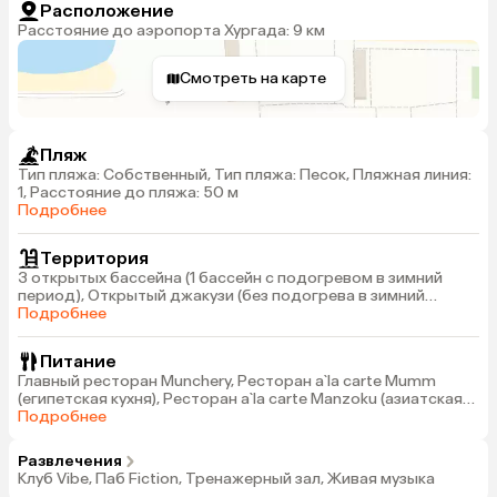
Расположение
Расстояние до аэропорта Хургада: 9 км
Смотреть на карте
Пляж
Тип пляжа: Собственный, Тип пляжа: Песок, Пляжная линия:
1, Расстояние до пляжа: 50 м
Подробнее
Территория
3 открытых бассейна (1 бассейн с подогревом в зимний
период), Открытый джакузи (без подогрева в зимний
период), Wi-Fi на территории отеля (бесплатно), Прачечная
Подробнее
(платно)
Питание
Главный ресторан Munchery, Ресторан a`la carte Mumm
(египетская кухня), Ресторан a`la carte Manzoku (азиатская
кухня), Ресторан a`la carte Yades (греческая кухня)
Подробнее
Развлечения
Клуб Vibe, Паб Fiction, Тренажерный зал, Живая музыка