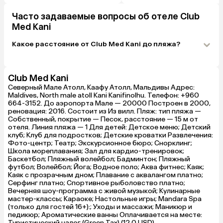
Часто задаваемые вопросы об отеле Club
Med Kani
Какое расстояние от Club Med Kani до пляжа?
Club Med Kani
Северный Мале Атолл, Каафу Атолл, Мальдивы Адрес:
Maldives, North male atoll Kani Kanifinolhu. Телефон: +960
664-3152. До аэропорта Мале — 20000 Построен в 2000,
реновация: 2016. Состоит из Из вилл. Пляж: тип пляжа —
Собственный, покрытие — Песок, расстояние — 15 м от
отеля. Линия пляжа — 1 Для детей: Детское меню; Детский
клуб; Клуб для подростков; Детские кроватки Развлечения:
Фото-центр; Театр; Экскурсионное бюро; Снорклинг;
Школа мореплавания; Зал для кардио-тренировок;
Баскетбол; Пляжный волейбол; Бадминтон; Пляжный
футбол; Волейбол; Йога; Водное поло; Аква фитнес; Каяк;
Каяк с прозрачным дном; Плавание с аквалангом платно;
Серфинг платно; Спортивное рыболовство платно;
Вечерняя шоу-программа с живой музыкой; Кулинарные
мастер-классы; Караоке; Настольные игры; Mandara Spa
(только для гостей 16+):; Уходы и массажи; Маникюр и
педикюр; Ароматические ванны Оплачивается на месте:
Туристический налог (Green Tax) (12.0 USD)