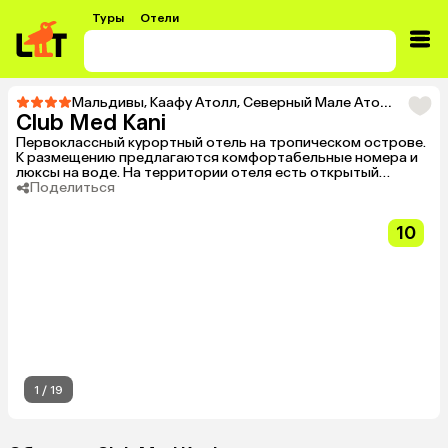
Туры
Отели
Мальдивы
,
Каафу Атолл
,
Северный Мале Атолл
,
Тур в 
Club Med Kani
Первоклассный курортный отель на тропическом острове.
К размещению предлагаются комфортабельные номера и
люксы на воде. На территории отеля есть открытый
бассейн у пляжа, рестораны, несколько баров. Отель
Поделиться
идеален для семейного отдыха с детьми.
10
1
/
19