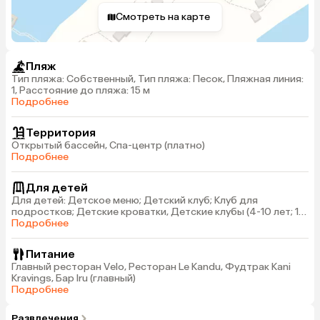
Смотреть на карте
Пляж
Тип пляжа: Собственный, Тип пляжа: Песок, Пляжная линия:
1, Расстояние до пляжа: 15 м
Подробнее
Территория
Открытый бассейн, Спа-центр (платно)
Подробнее
Для детей
Для детей: Детское меню; Детский клуб; Клуб для
подростков; Детские кроватки, Детские клубы (4-10 лет; 11-
13 лет; 14-17 лет), Семейные активности: шоу, падел-теннис,
Подробнее
вечернее шоу, family big snack, игры и турниры, водные
активности, семейный катамаран с горкой, парусный спорт,
Питание
Детская кроватка (по требованию)
Главный ресторан Velo, Ресторан Le Kandu, Фудтрак Kani
Kravings, Бар Iru (главный)
Подробнее
Развлечения