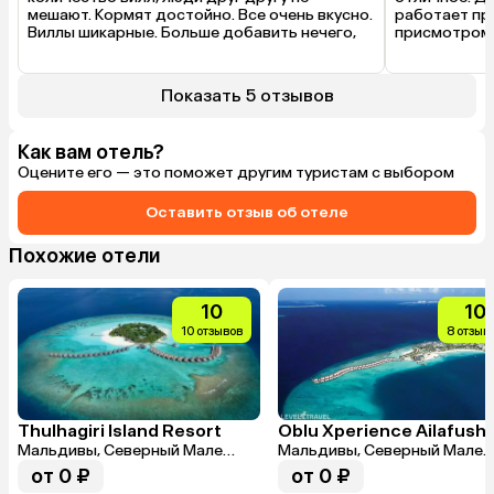
мешают. Кормят достойно. Все очень вкусно. 
работает пр
Виллы шикарные. Больше добавить нечего, 
присмотром, 
нужно ехать и наслаждаться.
спасибо сотр
Для взрослых
вечерам на п
Показать 5 отзывов
детьми, поэт
ребенка. Нек
ремонта. Не 
Как вам отель?
таком состоя
Оцените его — это поможет другим туристам с выбором
долго обслуж
людей, не кр
Оставить отзыв об отеле
Похожие отели
10
10
10 отзывов
8 отзыв
Thulhagiri Island Resort
Oblu Xperience Ailafushi
Мальдивы, Северный Мале
Мальдивы, Северный Мале
Атолл
Атолл
от 0 ₽
от 0 ₽