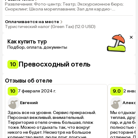
Развлечения: Фото-центр; Театр; Экскурсионное бюро;
Снорклинг; Школа мореплавания; Зал для кардио-
тренировок; Баскетбол; Пляжный волейбол; Бадминтон;
Пляжный футбол; Волейбол; Йога; Водное поло; Аква
Оплачивается на месте
фитнес; Каяк; Каяк с прозрачным дном; Плавание с
Туристический налог (Green Tax) (12.0 USD)
аквалангом платно; Серфинг платно; Спортивное
рыболовство платно; Вечерняя шоу-программа с живой
музыкой; Кулинарные мастер-классы; Караоке; Настольные
Как купить тур
игры; Mandara Spa (только для гостей 16+):; Уходы и
Подбор, оплата, документы
массажи; Маникюр и педикюр; Ароматические ванны,
Снорклинг, Каякинг, Падлбординг
Превосходный отель
10
Отзывы об отеле
10
9.0
7 февраля 2024 г.
2 янва
Евгений
Алекс
Здесь все на уровне. Сервис прекрасный. 
Мы отдыхали
Персонал вежливый, внимательный. 
теплая, друж
Территория отеля очень большая, пляж 
пар, и для б
тоже. Можно отдыхать так, что вокруг 
полностью со
никого не будет. Несмотря на большое 
ресторане б
количество вилл, люди друг другу не 
отличное. Дл