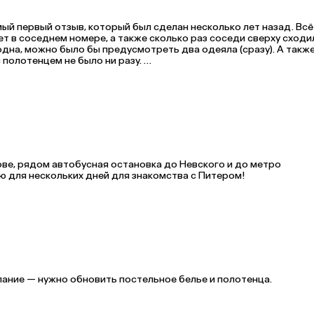
ый первый отзыв, который был сделан несколько лет назад. Всё
ет в соседнем номере, а также сколько раз соседи сверху сходил
одна, можно было бы предусмотреть два одеяла (сразу). А также
полотенцем не было ни разу. 

е, рядом автобусная остановка до Невского и до метро 
«Василеостровская»! Номер чистый, тихий. Рекомендую для нескольких дней для знакомства с Питером! 
лание — нужно обновить постельное белье и полотенца.