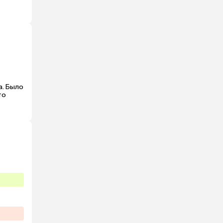
. Было 
о 