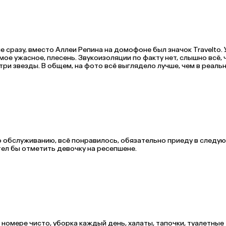
 сразу, вместо Аллеи Репина на домофоне был значок Travelto. 
мое ужасное, плесень. Звукоизоляции по факту нет, слышно всё, ч
три звезды. В общем, на фото всё выглядело лучше, чем в реаль
по обслуживанию, всё понравилось, обязательно приеду в следую
раз только в этот отель. Особую благодарность — хотел бы отметить девочку на ресепшене. 
номере чисто, уборка каждый день, халаты, тапочки, туалетные 