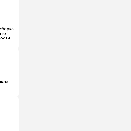
Уборка 
то 
ности.
щий 