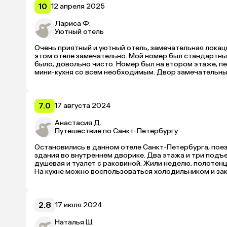
10
12 апреля 2025
Лариса Ф.
Уютный отель
Очень приятный и уютный отель, замечательная локация
этом отеле замечательно. Мой номер был стандартный 
было, довольно чисто. Номер был на втором этаже, пе
мини-кухня со всем необходимым. Двор замечательный и 
удобно. Слышимость в номерах довольно высокая, но м
не работал телевизор, администратор сказала, что, ви
пятибалльной системе я бы поставила 4+. Спасибо а
7.0
17 августа 2024
Анастасия Д.
Путешествие по Санкт-Петербургу
Остановились в данном отеле Санкт-Петербурга, поез
здания во внутреннем дворике. Два этажа и три подъез
душевая и туалет с раковиной. Жили неделю, полотенца
На кухне можно воспользоваться холодильником и заку
2.8
17 июля 2024
Наталья Ш.