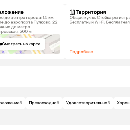
оложение
Территория
Общая кухня, Стойка регистр
е до аэропорта Пулково: 22
Бесплатный Wi-Fi, Бесплатная
ояние до метро
тровская: 500 м
Смотреть на карте
Подробнее
оложение
5
Превосходно
6
Удовлетворительно
5
Хоро