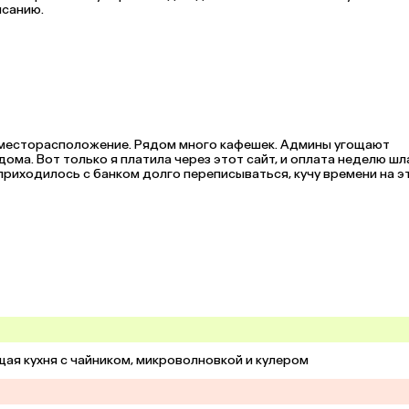
принадлежности в наличии. В номере тепло. Все по описанию. 
 месторасположение. Рядом много кафешек. Админы угощают 
ма. Вот только я платила через этот сайт, и оплата неделю шла
риходилось с банком долго переписываться, кучу времени на эт
ая кухня с чайником, микроволновкой и кулером