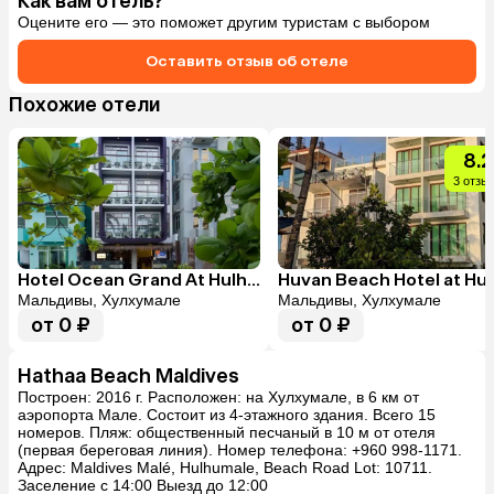
Как вам отель?
Оцените его — это поможет другим туристам с выбором
Оставить отзыв об отеле
Похожие отели
8.2
3 отзы
Hotel Ocean Grand At Hulhumale
Мальдивы, Хулхумале
Мальдивы, Хулхумале
от 0 ₽
от 0 ₽
Hathaa Beach Maldives
Построен: 2016 г. Расположен: на Хулхумале, в 6 км от
аэропорта Мале. Состоит из 4-этажного здания. Всего 15
номеров. Пляж: общественный песчаный в 10 м от отеля
(первая береговая линия). Номер телефона: +960 998-1171.
Адрес: Maldives Malé, Hulhumale, Beach Road Lot: 10711.
Заселение с 14:00 Выезд до 12:00