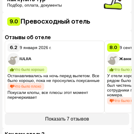
Подбор, оплата, документы
Превосходный отель
9.0
Отзывы об отеле
6.2
8.0
9 января 2026 г.
9 сентя
IULIIA
Жанна
Что было хорошо
Что было х
Останавливались на ночь перед вылетом. Все 
У отели хоро
было хорошо, пока не проснулись покусанные
рядом было м
был чистеньки
Что было плохо
сотрудники п
Покусали клопы, все плюсы этот момент 
номера.
перечеркивает
Что было п
Кровать пока
пообщаться с
приходилось 
Показать 7 отзывов
что он наход